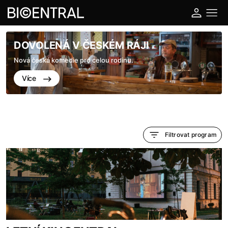
DOVOLENÁ V ČESKÉM RÁJI
Nová česká komedie pro celou rodinu.
Více
Filtrovat program