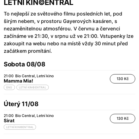
LETNÍ KIN©ENTRAL
To nejlepší ze světového filmu posledních let, pod
širým nebem, v prostoru Gayerových kasáren, s
nezaměnitelnou atmosférou. V červnu a červenci
začínáme ve 21:30, v srpnu už ve 21:00. Vstupenky lze
zakoupit na webu nebo na místě vždy 30 minut před
začátkem promítání.
Sobota 08/08
21:00
Bio Central
Letní kino
130 Kč
Mamma Mia!
ENG
LETNÍ KIN©ENTRAL
Úterý 11/08
21:00
Bio Central
Letní kino
130 Kč
Sirat
LETNÍ KIN©ENTRAL