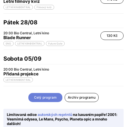
Letní filmový kvíz
LETNÍ KIN©ENTRAL
Filmový kvíz
Pátek 28/08
20:30
Bio Central
Letní kino
130 Kč
Blade Runner
ENG
LETNÍ KIN©ENTRAL
Future Gate
Sobota 05/09
20:00
Bio Central
Letní kino
Přidaná projekce
LETNÍ KIN©ENTRAL
Celý program
Archiv programu
Limitovaná edice
autorských reprintů
na luxusním papíře! 2001:
Vesmírná odysea, Le Mans, Psycho, Planeta opic a mnoho
dalších!