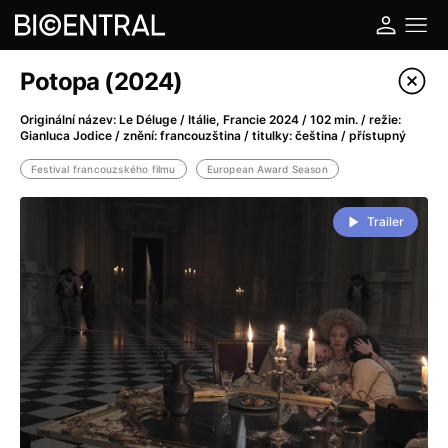
Potopa (2024)
DOVOLENÁ V ČESKÉM RÁJI
Nová česká komedie pro celou rodinu.
Originální název: Le Déluge / Itálie, Francie 2024 / 102 min. / režie:
Gianluca Jodice / znění: francouzština / titulky: čeština / přístupný
Více
Festival francouzského filmu
European Award Season
Trailer
Filtrovat program
Dnes
17:15
Bio Central
Malý sál
Probíhá
Spider-Man: Zbrusu nový den
český dabing
18:00
Bio Central
Velký sál
Probíhá
6 gramů