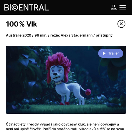
Katalog filmů
100% Vlk
Filtrovat program
Austrálie 2020 / 96 min. / režie: Alexs Stadermann / přístupný
A
-
Trailer
A do kuchyně!
(2022)
A je to tady zas!
(2026)
A máme, co jsme chtěli
(2023)
A pak přišla láska...
(2022)
Aalto: Architektura emocí
(2020)
ABBA: The Movie - Fan Event
(1977)
Ada
(2021)
Adam Ondra: Posunout hranice
(2022)
Čtrnáctiletý Freddy vypadá jako obyčejný kluk, ale není obyčejný a
Addamsova rodina 2
(2021)
není ani úplně člověk. Patří do starého rodu vlkodlaků a těší se na svou