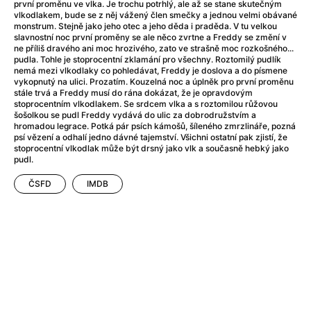
After Party
(2024)
první proměnu ve vlka. Je trochu potrhlý, ale až se stane skutečným
vlkodlakem, bude se z něj vážený člen smečky a jednou velmi obávané
After: Odloučení
(2023)
monstrum. Stejně jako jeho otec a jeho děda i praděda. V tu velkou
After: Pouto
(2022)
slavnostní noc první proměny se ale něco zvrtne a Freddy se změní v
ne příliš dravého ani moc hrozivého, zato ve strašně moc rozkošného...
Aftersun
(2022)
pudla. Tohle je stoprocentní zklamání pro všechny. Roztomilý pudlík
Agent 69 Jensen: Ve znamení štíra
(1977)
nemá mezi vlkodlaky co pohledávat, Freddy je doslova a do písmene
vykopnutý na ulici. Prozatím. Kouzelná noc a úplněk pro první proměnu
Agent Čuník
(2024)
stále trvá a Freddy musí do rána dokázat, že je opravdovým
Agenti štěstí
(2024)
stoprocentním vlkodlakem. Se srdcem vlka a s roztomilou růžovou
šošolkou se pudl Freddy vydává do ulic za dobrodružstvím a
Ahoj a díky!
(2025)
hromadou legrace. Potká pár psích kámošů, šíleného zmrzlináře, pozná
Air: Zrození legendy
(2023)
psí vězení a odhalí jedno dávné tajemství. Všichni ostatní pak zjistí, že
stoprocentní vlkodlak může být drsný jako vlk a současně hebký jako
Akce Monaco
(2025)
pudl.
Alibi na klíč: Den D
(2023)
ČSFD
IMDB
Alita: Bojový Anděl
(2019)
Alma a Oskar
(2023)
Alpha
(2025)
Amatér
(2025)
Amélie z Montmartru
(2001)
Amerikánka
(2024)
AMOOSED: losí odysea
(2025)
Anakonda
(2025)