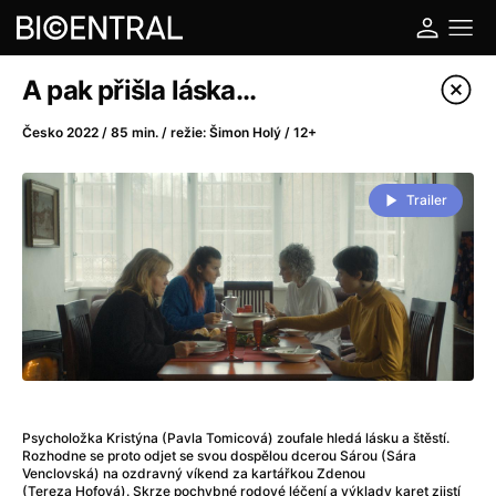
Katalog filmů
A pak přišla láska...
Filtrovat program
Česko 2022 / 85 min. / režie: Šimon Holý / 12+
A
-
Trailer
A do kuchyně!
(2022)
A je to tady zas!
(2026)
A máme, co jsme chtěli
(2023)
A pak přišla láska...
(2022)
Aalto: Architektura emocí
(2020)
ABBA: The Movie - Fan Event
(1977)
Ada
(2021)
Psycholožka Kristýna (Pavla Tomicová) zoufale hledá lásku a štěstí.
Adam Ondra: Posunout hranice
(2022)
Rozhodne se proto odjet se svou dospělou dcerou Sárou (Sára
Addamsova rodina 2
(2021)
Venclovská) na ozdravný víkend za kartářkou Zdenou
(Tereza Hofová). Skrze pochybné rodové léčení a výklady karet zjistí