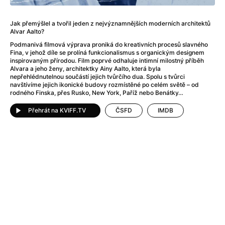
After Party
(2024)
After: Odloučení
(2023)
Jak přemýšlel a tvořil jeden z nejvýznamnějších moderních architektů
After: Pouto
(2022)
Alvar Aalto?
Aftersun
(2022)
Podmanivá filmová výprava proniká do kreativních procesů slavného
Agent 69 Jensen: Ve znamení štíra
(1977)
Fina, v jehož díle se prolíná funkcionalismus s organickým designem
inspirovaným přírodou. Film poprvé odhaluje intimní milostný příběh
Agent Čuník
(2024)
Alvara a jeho ženy, architektky Ainy Aalto, která byla
Agenti štěstí
(2024)
nepřehlédnutelnou součástí jejich tvůrčího dua. Spolu s tvůrci
navštívíme jejich ikonické budovy rozmístěné po celém světě – od
Ahoj a díky!
(2025)
rodného Finska, přes Rusko, New York, Paříž nebo Benátky…
Air: Zrození legendy
(2023)
Akce Monaco
(2025)
Přehrát na KVIFF.TV
ČSFD
IMDB
Alibi na klíč: Den D
(2023)
Alita: Bojový Anděl
(2019)
Alma a Oskar
(2023)
Alpha
(2025)
Amatér
(2025)
Amélie z Montmartru
(2001)
Amerikánka
(2024)
AMOOSED: losí odysea
(2025)
Anakonda
(2025)