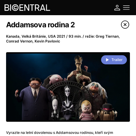
Katalog filmů
Addamsova rodina 2
Filtrovat program
Kanada, Velká Británie, USA 2021 / 93 min. / režie: Greg Tiernan,
Conrad Vernon, Kevin Pavlovic
A
-
Trailer
A do kuchyně!
(2022)
A je to tady zas!
(2026)
A máme, co jsme chtěli
(2023)
A pak přišla láska...
(2022)
Aalto: Architektura emocí
(2020)
ABBA: The Movie - Fan Event
(1977)
Ada
(2021)
Adam Ondra: Posunout hranice
(2022)
Addamsova rodina 2
(2021)
Vyrazte na letní dovolenou s Addamsovou rodinou, kteří svým