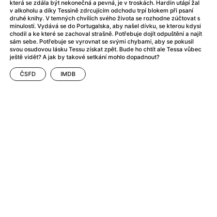
After Party
(2024)
která se zdála být nekonečná a pevná, je v troskách. Hardin utápí žal
v alkoholu a díky Tessině zdrcujícím odchodu trpí blokem při psaní
After: Odloučení
(2023)
druhé knihy. V temných chvílích svého života se rozhodne zúčtovat s
After: Pouto
(2022)
minulostí. Vydává se do Portugalska, aby našel dívku, se kterou kdysi
chodil a ke které se zachoval strašně. Potřebuje dojít odpuštění a najít
Aftersun
(2022)
sám sebe. Potřebuje se vyrovnat se svými chybami, aby se pokusil
Agent 69 Jensen: Ve znamení štíra
(1977)
svou osudovou lásku Tessu získat zpět. Bude ho chtít ale Tessa vůbec
ještě vidět? A jak by takové setkání mohlo dopadnout?
Agent Čuník
(2024)
Agenti štěstí
(2024)
ČSFD
IMDB
Ahoj a díky!
(2025)
Air: Zrození legendy
(2023)
Akce Monaco
(2025)
Alibi na klíč: Den D
(2023)
Alita: Bojový Anděl
(2019)
Alma a Oskar
(2023)
Alpha
(2025)
Amatér
(2025)
Amélie z Montmartru
(2001)
Amerikánka
(2024)
AMOOSED: losí odysea
(2025)
Anakonda
(2025)