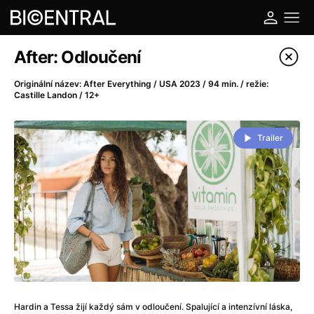
Katalog filmů
After: Odloučení
Filtrovat program
Originální název: After Everything / USA 2023 / 94 min. / režie:
Castille Landon / 12+
A
-
Trailer
A do kuchyně!
(2022)
A je to tady zas!
(2026)
A máme, co jsme chtěli
(2023)
A pak přišla láska...
(2022)
Aalto: Architektura emocí
(2020)
ABBA: The Movie - Fan Event
(1977)
Ada
(2021)
Adam Ondra: Posunout hranice
(2022)
Addamsova rodina 2
(2021)
Hardin a Tessa žijí každý sám v odloučení. Spalující a intenzívní láska,