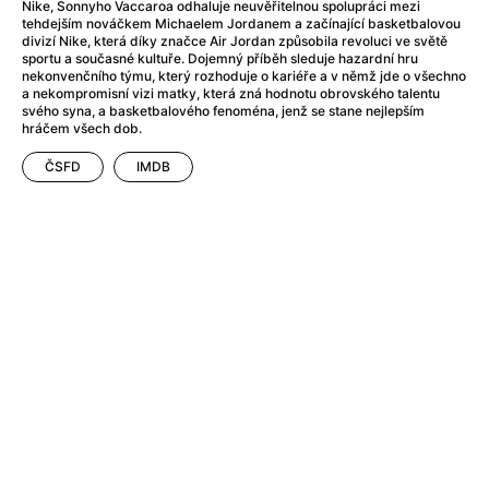
After Party
(2024)
Nike, Sonnyho Vaccaroa odhaluje neuvěřitelnou spolupráci mezi
tehdejším nováčkem Michaelem Jordanem a začínající basketbalovou
After: Odloučení
(2023)
divizí Nike, která díky značce Air Jordan způsobila revoluci ve světě
After: Pouto
(2022)
sportu a současné kultuře. Dojemný příběh sleduje hazardní hru
nekonvenčního týmu, který rozhoduje o kariéře a v němž jde o všechno
Aftersun
(2022)
a nekompromisní vizi matky, která zná hodnotu obrovského talentu
Agent 69 Jensen: Ve znamení štíra
(1977)
svého syna, a basketbalového fenoména, jenž se stane nejlepším
hráčem všech dob.
Agent Čuník
(2024)
Agenti štěstí
(2024)
ČSFD
IMDB
Ahoj a díky!
(2025)
Air: Zrození legendy
(2023)
Akce Monaco
(2025)
Alibi na klíč: Den D
(2023)
Alita: Bojový Anděl
(2019)
Alma a Oskar
(2023)
Alpha
(2025)
Amatér
(2025)
Amélie z Montmartru
(2001)
Amerikánka
(2024)
AMOOSED: losí odysea
(2025)
Anakonda
(2025)