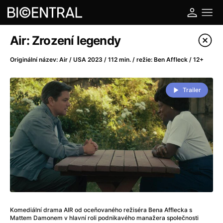
Katalog filmů
Air: Zrození legendy
Filtrovat program
Originální název: Air / USA 2023 / 112 min. / režie: Ben Affleck / 12+
A
-
Trailer
A do kuchyně!
(2022)
A je to tady zas!
(2026)
A máme, co jsme chtěli
(2023)
A pak přišla láska...
(2022)
Aalto: Architektura emocí
(2020)
ABBA: The Movie - Fan Event
(1977)
Ada
(2021)
Adam Ondra: Posunout hranice
(2022)
Komediální drama AIR od oceňovaného režiséra Bena Afflecka s
Addamsova rodina 2
(2021)
Mattem Damonem v hlavní roli podnikavého manažera společnosti