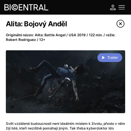
Katalog filmů
Alita: Bojový Anděl
Filtrovat program
Originální název: Alita: Battle Angel / USA 2019 / 122 min. / režie:
Robert Rodriguez / 12+
A
-
Trailer
A do kuchyně!
(2022)
A je to tady zas!
(2026)
A máme, co jsme chtěli
(2023)
A pak přišla láska...
(2022)
Aalto: Architektura emocí
(2020)
ABBA: The Movie - Fan Event
(1977)
Ada
(2021)
Adam Ondra: Posunout hranice
(2022)
Svět vzdálené budoucnosti není ideálním místem k životu, přesto v něm
Addamsova rodina 2
(2021)
žijí lidé, kteří nezištně pomáhají jiným. Tak třeba kyberdoktor Ido