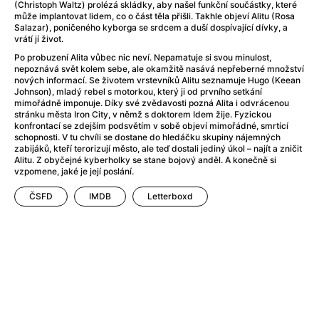
After Party
(2024)
(Christoph Waltz) prolézá skládky, aby našel funkční součástky, které
může implantovat lidem, co o část těla přišli. Takhle objeví Alitu (Rosa
After: Odloučení
(2023)
Salazar), poničeného kyborga se srdcem a duší dospívající dívky, a
After: Pouto
(2022)
vrátí jí život.
Aftersun
(2022)
Po probuzení Alita vůbec nic neví. Nepamatuje si svou minulost,
nepoznává svět kolem sebe, ale okamžitě nasává nepřeberné množství
Agent 69 Jensen: Ve znamení štíra
(1977)
nových informací. Se životem vrstevníků Alitu seznamuje Hugo (Keean
Agent Čuník
(2024)
Johnson), mladý rebel s motorkou, který ji od prvního setkání
mimořádně imponuje. Díky své zvědavosti pozná Alita i odvrácenou
Agenti štěstí
(2024)
stránku města Iron City, v němž s doktorem Idem žije. Fyzickou
Ahoj a díky!
(2025)
konfrontací se zdejším podsvětím v sobě objeví mimořádné, smrtící
schopnosti. V tu chvíli se dostane do hledáčku skupiny nájemných
Air: Zrození legendy
(2023)
zabijáků, kteří terorizují město, ale teď dostali jediný úkol – najít a zničit
Akce Monaco
(2025)
Alitu. Z obyčejné kyberholky se stane bojový anděl. A konečně si
vzpomene, jaké je její poslání.
Alibi na klíč: Den D
(2023)
Alita: Bojový Anděl
(2019)
ČSFD
IMDB
Letterboxd
Alma a Oskar
(2023)
Alpha
(2025)
Amatér
(2025)
Amélie z Montmartru
(2001)
Amerikánka
(2024)
AMOOSED: losí odysea
(2025)
Anakonda
(2025)