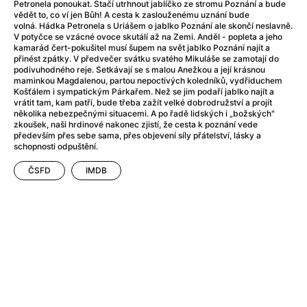
After Party
(2024)
Petronela ponoukat. Stačí utrhnout jablíčko ze stromu Poznání a bude
vědět to, co ví jen Bůh! A cesta k zaslouženému uznání bude
After: Odloučení
(2023)
volná. Hádka Petronela s Uriášem o jablko Poznání ale skončí neslavně.
After: Pouto
(2022)
V potyčce se vzácné ovoce skutálí až na Zemi. Anděl - popleta a jeho
kamarád čert-pokušitel musí šupem na svět jablko Poznání najít a
Aftersun
(2022)
přinést zpátky. V předvečer svátku svatého Mikuláše se zamotají do
Agent 69 Jensen: Ve znamení štíra
(1977)
podivuhodného reje. Setkávají se s malou Anežkou a její krásnou
maminkou Magdalenou, partou nepoctivých koledníků, vydřiduchem
Agent Čuník
(2024)
Košťálem i sympatickým Párkařem. Než se jim podaří jablko najít a
Agenti štěstí
(2024)
vrátit tam, kam patří, bude třeba zažít velké dobrodružství a projít
několika nebezpečnými situacemi. A po řadě lidských i „božských"
Ahoj a díky!
(2025)
zkoušek, naši hrdinové nakonec zjistí, že cesta k poznání vede
Air: Zrození legendy
(2023)
především přes sebe sama, přes objevení síly přátelství, lásky a
schopnosti odpuštění.
Akce Monaco
(2025)
Alibi na klíč: Den D
(2023)
ČSFD
IMDB
Alita: Bojový Anděl
(2019)
Alma a Oskar
(2023)
Alpha
(2025)
Amatér
(2025)
Amélie z Montmartru
(2001)
Amerikánka
(2024)
AMOOSED: losí odysea
(2025)
Anakonda
(2025)