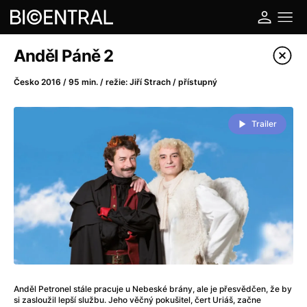
Katalog filmů
Anděl Páně 2
Filtrovat program
Česko 2016 / 95 min. / režie: Jiří Strach / přístupný
A
-
Trailer
A do kuchyně!
(2022)
A je to tady zas!
(2026)
A máme, co jsme chtěli
(2023)
A pak přišla láska...
(2022)
Aalto: Architektura emocí
(2020)
ABBA: The Movie - Fan Event
(1977)
Ada
(2021)
Adam Ondra: Posunout hranice
(2022)
Anděl Petronel stále pracuje u Nebeské brány, ale je přesvědčen, že by
Addamsova rodina 2
(2021)
si zasloužil lepší službu. Jeho věčný pokušitel, čert Uriáš, začne