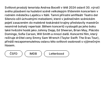
After Party
(2024)
After: Odloučení
(2023)
Světové proslulý tenorista Andrea Bocelli v létě 2024 oslavil 30. výročí
svého působení na hudební scéně velkolepým třídenním koncertem v
After: Pouto
(2022)
rodném městečku Lajaticu v Itálii. Tamní přírodní amfiteátr Teatro del
Aftersun
(2022)
Silenzio ožil úchvatnými melodiemi, které v jedinečném scénickém
pojetí zasazeném do malebné toskánské krajiny představily maestrův
Agent 69 Jensen: Ve znamení štíra
(1977)
nesmírně bohatý repertoár. Během koncertů vystoupili po jeho boku
Agent Čuník
(2024)
také hvězdní hosté jako Johnny Depp, Ed Sheeran, Brian May, Plácido
Domingo, Sofia Carson, Will Smith a mnozí další. Koncertní film, který
Agenti štěstí
(2024)
režíruje držitel ceny Emmy Sam Wrench (Taylor Swift: The Eras Tour),
Ahoj a díky!
(2025)
přináší nezapomenutelnou oslavu této světové osobnosti s výjimečným
hlasem.
Air: Zrození legendy
(2023)
Akce Monaco
(2025)
ČSFD
IMDB
Letterboxd
Alibi na klíč: Den D
(2023)
Alita: Bojový Anděl
(2019)
Alma a Oskar
(2023)
Alpha
(2025)
Amatér
(2025)
Amélie z Montmartru
(2001)
Amerikánka
(2024)
AMOOSED: losí odysea
(2025)
Anakonda
(2025)