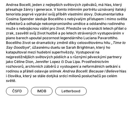
After Party
(2024)
Andrea Bocelli, jeden z nejlepších světových zpěváků, má hlas, který
After: Odloučení
(2023)
přesahuje žánry i generace. V tomto intimním portrétu uznávaný italský
tenorista poprvé vypráví svůj příběh vlastními slovy. Dokumentaristka
After: Pouto
(2022)
Cosima Spender sleduje Bocelliho s nebývalým přístupem i mimo světla
Aftersun
(2022)
reflektorů a odhaluje nekompromisního umělce a oddaného rodinného
muže s nebojácnou vášní pro život. Přestože ve dvanácti letech přišel o
Agent 69 Jensen: Ve znamení štíra
(1977)
zrak, zasvětil svůj život hudbě a po letech strávených vystupováním v
Agent Čuník
(2024)
piano barech upoutal pozornost legendárního Luciana Pavarottiho.
Bocelliho život se dramaticky změnil díky celosvětovému hitu „
Time to
Agenti štěstí
(2024)
Say Goodbye
“, úžasnému duetu se Sarah Brightman, který ho
Ahoj a díky!
(2025)
katapultoval mezi hudební superhvězdy. Vystupoval na
nejprestižnějších světových pódiích a s různými pěveckými partnery
Air: Zrození legendy
(2023)
jako Céline Dion, Jennifer Lopez či Dua Lipa. Prostřednictvím
Akce Monaco
(2025)
rozhovorů, archivních záběrů z vystoupení a neformálních setkání s
rodinou a přáteli oslavuje snímek
Andrea Bocelli: Because I Believe
hlas
Alibi na klíč: Den D
(2023)
i člověka, který se stále dotýká srdcí milionů posluchačů po celém
Alita: Bojový Anděl
(2019)
světě.
Alma a Oskar
(2023)
ČSFD
IMDB
Letterboxd
Alpha
(2025)
Amatér
(2025)
Amélie z Montmartru
(2001)
Amerikánka
(2024)
AMOOSED: losí odysea
(2025)
Anakonda
(2025)