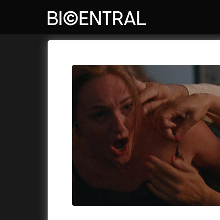
Katalog filmů
Bio Central
Cykly a
A
A do kuchyně!
(2022)
Air: Zro
A je to tady zas!
(2026)
Akce Mo