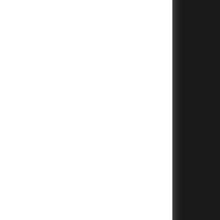
+
+
+
+