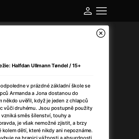
režie: Halfdan Ullmann Tøndel / 15+
dpoledne v prázdné základní škole se
lapců Armanda a Jona dostanou do
m někdo uvěřil, když je jeden z chlapců
ic vůči druhému. Jsou postupně použity
-
vzniká směs šílenství, touhy a
ravda, je však nemožné zjistit, a brzy
a
(2024)
Asterix a Obelix: Říše středu
(2023)
ě kolem dětí, které nikdy ani nepoznáme.
e
(2024)
Asterix: Sídliště bohů
(2015)
ybuje na hranici vážnosti a absurdnosti,