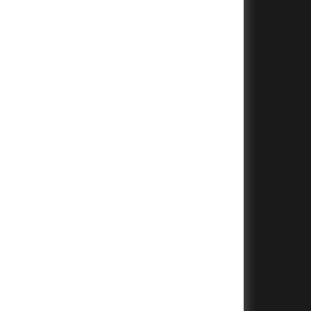
+
+
+
+