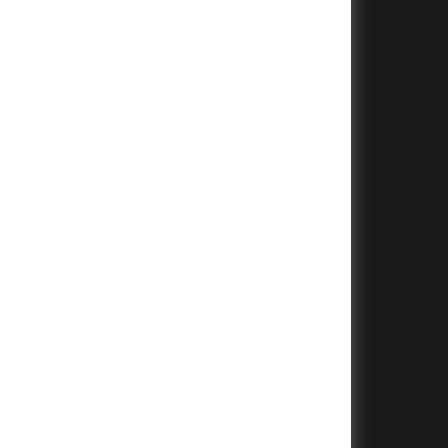
+
+
+
+
+