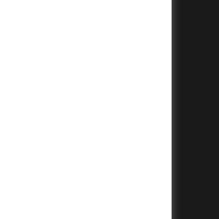
+
+
+
+