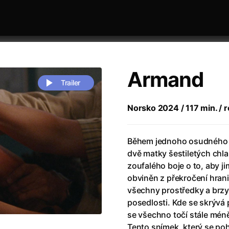
Armand
Trailer
Norsko 2024 / 117 min. / 
 festivaly
Řazení dle abecedy
Během jednoho osudného o
dvě matky šestiletých ch
zoufalého boje o to, aby ji
obviněn z překročení hran
všechny prostředky a brzy 
posedlosti. Kde se skrývá p
zení legendy
(2023)
Andrea Bocelli 30: Oslava jubile
se všechno točí stále mén
naco
(2025)
Andrea Bocelli: Because I Believ
Tento snímek, který se poh