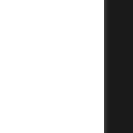
+
+
+
+
+