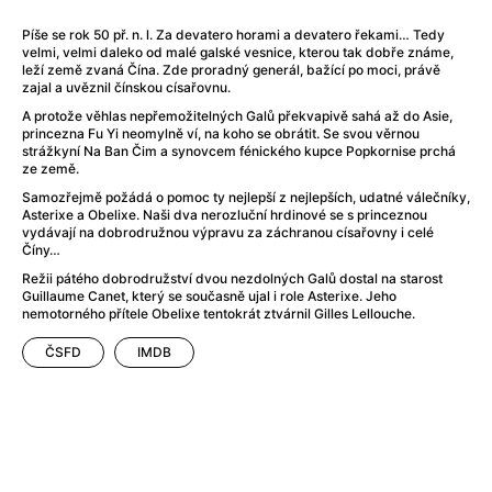
After Party
(2024)
After: Odloučení
(2023)
Píše se rok 50 př. n. l. Za devatero horami a devatero řekami… Tedy
velmi, velmi daleko od malé galské vesnice, kterou tak dobře známe,
After: Pouto
(2022)
leží země zvaná Čína. Zde proradný generál, bažící po moci, právě
Aftersun
(2022)
zajal a uvěznil čínskou císařovnu.
Agent 69 Jensen: Ve znamení štíra
(1977)
A protože věhlas nepřemožitelných Galů překvapivě sahá až do Asie,
Agent Čuník
(2024)
princezna Fu Yi neomylně ví, na koho se obrátit. Se svou věrnou
strážkyní Na Ban Čim a synovcem fénického kupce Popkornise prchá
Agenti štěstí
(2024)
ze země.
Ahoj a díky!
(2025)
Samozřejmě požádá o pomoc ty nejlepší z nejlepších, udatné válečníky,
Air: Zrození legendy
(2023)
Asterixe a Obelixe. Naši dva nerozluční hrdinové se s princeznou
vydávají na dobrodružnou výpravu za záchranou císařovny i celé
Akce Monaco
(2025)
Číny…
Alibi na klíč: Den D
(2023)
Režii pátého dobrodružství dvou nezdolných Galů dostal na starost
Alita: Bojový Anděl
(2019)
Guillaume Canet, který se současně ujal i role Asterixe. Jeho
nemotorného přítele Obelixe tentokrát ztvárnil Gilles Lellouche.
Alma a Oskar
(2023)
Alpha
(2025)
ČSFD
IMDB
Amatér
(2025)
Amélie z Montmartru
(2001)
Amerikánka
(2024)
AMOOSED: losí odysea
(2025)
Anakonda
(2025)