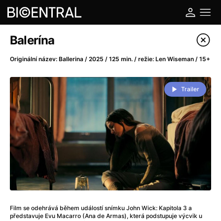
Katalog filmů
Balerína
Filtrovat program
Originální název: Ballerina / 2025 / 125 min. / režie: Len Wiseman / 15+
A
-
Trailer
A do kuchyně!
(2022)
A je to tady zas!
(2026)
A máme, co jsme chtěli
(2023)
A pak přišla láska...
(2022)
Aalto: Architektura emocí
(2020)
ABBA: The Movie - Fan Event
(1977)
Ada
(2021)
Adam Ondra: Posunout hranice
(2022)
Film se odehrává během událostí snímku John Wick: Kapitola 3 a
Addamsova rodina 2
(2021)
představuje Evu Macarro (Ana de Armas), která podstupuje výcvik u