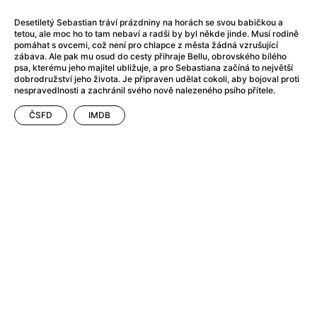
After Party
(2024)
After: Odloučení
(2023)
Desetiletý Sebastian tráví prázdniny na horách se svou babičkou a
tetou, ale moc ho to tam nebaví a radši by byl někde jinde. Musí rodině
After: Pouto
(2022)
pomáhat s ovcemi, což není pro chlapce z města žádná vzrušující
Aftersun
(2022)
zábava. Ale pak mu osud do cesty přihraje Bellu, obrovského bílého
psa, kterému jeho majitel ubližuje, a pro Sebastiana začíná to největší
Agent 69 Jensen: Ve znamení štíra
(1977)
dobrodružství jeho života. Je připraven udělat cokoli, aby bojoval proti
Agent Čuník
(2024)
nespravedlnosti a zachránil svého nově nalezeného psího přítele.
Agenti štěstí
(2024)
ČSFD
IMDB
Ahoj a díky!
(2025)
Air: Zrození legendy
(2023)
Akce Monaco
(2025)
Alibi na klíč: Den D
(2023)
Alita: Bojový Anděl
(2019)
Alma a Oskar
(2023)
Alpha
(2025)
Amatér
(2025)
Amélie z Montmartru
(2001)
Amerikánka
(2024)
AMOOSED: losí odysea
(2025)
Anakonda
(2025)