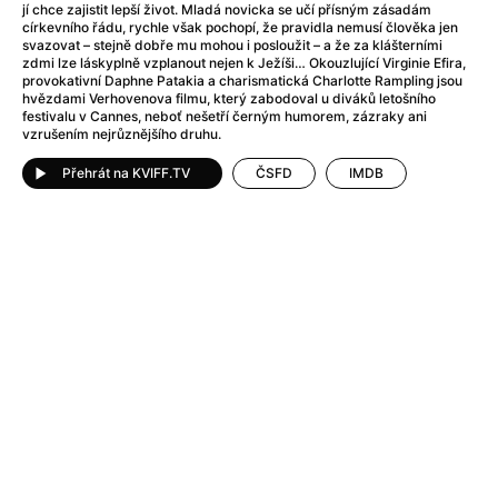
After Party
(2024)
jí chce zajistit lepší život. Mladá novicka se učí přísným zásadám
církevního řádu, rychle však pochopí, že pravidla nemusí člověka jen
After: Odloučení
(2023)
svazovat – stejně dobře mu mohou i posloužit – a že za klášterními
After: Pouto
(2022)
zdmi lze láskyplně vzplanout nejen k Ježíši… Okouzlující Virginie Efira,
provokativní Daphne Patakia a charismatická Charlotte Rampling jsou
Aftersun
(2022)
hvězdami Verhovenova filmu, který zabodoval u diváků letošního
Agent 69 Jensen: Ve znamení štíra
(1977)
festivalu v Cannes, neboť nešetří černým humorem, zázraky ani
vzrušením nejrůznějšího druhu.
Agent Čuník
(2024)
Agenti štěstí
(2024)
Přehrát na KVIFF.TV
ČSFD
IMDB
Ahoj a díky!
(2025)
Air: Zrození legendy
(2023)
Akce Monaco
(2025)
Alibi na klíč: Den D
(2023)
Alita: Bojový Anděl
(2019)
Alma a Oskar
(2023)
Alpha
(2025)
Amatér
(2025)
Amélie z Montmartru
(2001)
Amerikánka
(2024)
AMOOSED: losí odysea
(2025)
Anakonda
(2025)