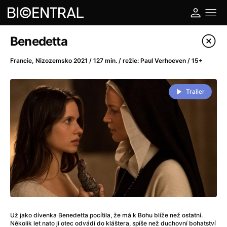
Katalog filmů
Benedetta
Filtrovat program
Francie, Nizozemsko 2021 / 127 min. / režie: Paul Verhoeven / 15+
A
-
Trailer
A do kuchyně!
(2022)
A je to tady zas!
(2026)
A máme, co jsme chtěli
(2023)
A pak přišla láska...
(2022)
Aalto: Architektura emocí
(2020)
ABBA: The Movie - Fan Event
(1977)
Ada
(2021)
Adam Ondra: Posunout hranice
(2022)
Už jako dívenka Benedetta pocítila, že má k Bohu blíže než ostatní.
Addamsova rodina 2
(2021)
Několik let nato ji otec odvádí do kláštera, spíše než duchovní bohatství