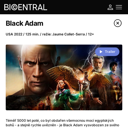
Katalog filmů
Black Adam
Filtrovat program
USA 2022 / 125 min. / režie: Jaume Collet-Serra / 12+
A
-
Trailer
A do kuchyně!
(2022)
A je to tady zas!
(2026)
A máme, co jsme chtěli
(2023)
A pak přišla láska...
(2022)
Aalto: Architektura emocí
(2020)
ABBA: The Movie - Fan Event
(1977)
Ada
(2021)
Adam Ondra: Posunout hranice
(2022)
Téměř 5000 let poté, co byl obdařen všemocnou mocí egyptských
Addamsova rodina 2
(2021)
bohů - a stejně rychle uvězněn - je Black Adam vysvobozen ze svého