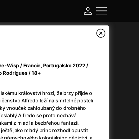
the-Wisp / Francie, Portugalsko 2022 /
ro Rodrigues / 18+
lskému království hrozí, že brzy přijde o
čenstvo Alfredo leží na smrtelné posteli
vský vnouček zahloubaný do drobného
-
esláblý Alfredo se proto nechává
kami z mladí a bezbřehou fantazií.
a
(2024)
Asterix a Obelix: Říše středu
(2023)
ještě jako mladý princ rozhodl opustit
e
(2024)
Asterix: Sídliště bohů
(2015)
é přepychového koloniálního dědictví, a