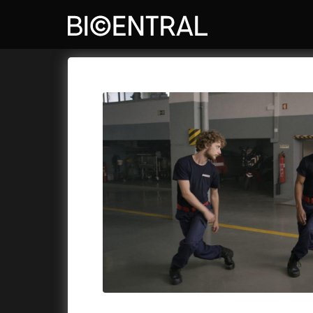
Katalog filmů
Bio Central
Cykly a
A
A do kuchyně!
(2022)
Air: Zro
A je to tady zas!
(2026)
Akce Mo