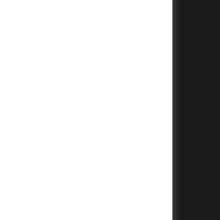
+
+
+
+