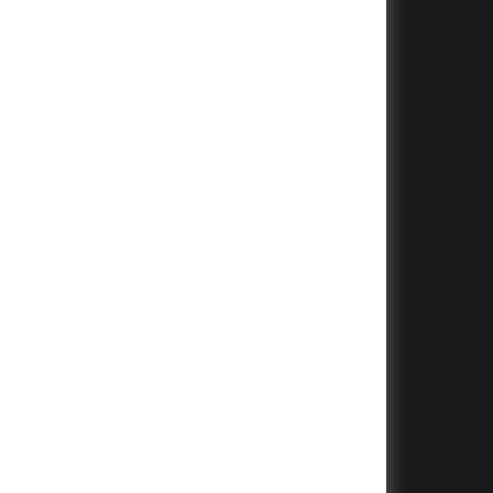
+
+
+
+