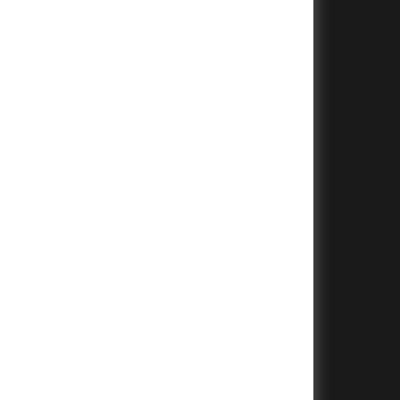
+
+
+
+