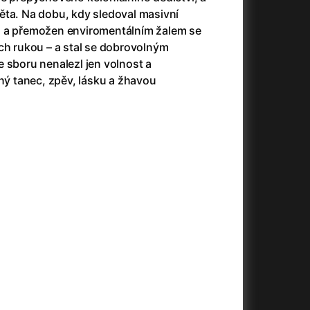
23)
Asteroid City
(2023)
ěta. Na dobu, kdy sledoval masivní
Ať prší
(2025)
ů a přemožen enviromentálním žalem se
Atlas ptáků
(2021)
ch rukou – a stal se dobrovolným
Audience | NT Live
(2013)
 sboru nenalezl jen volnost a
Avatar
(2009)
lný tanec, zpěv, lásku a žhavou
(2023)
Avatar: Oheň a popel
(2025)
Avatar: The Way of Water
(2022)
Až na konec světa
(2024)
(2023)
Až na věky
(2024)
Až přijde kocour
(1963)
)
Až vyjde měsíc
(2012)
Až zařve lev
(2022)
Aznavour
(2024)
010)