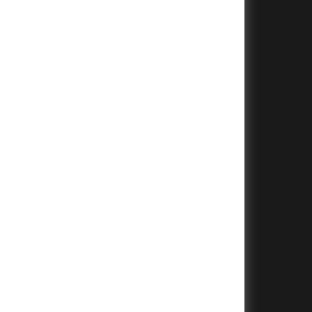
+
+
+
+