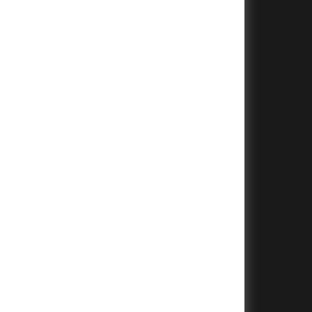
+
+
+
+
+