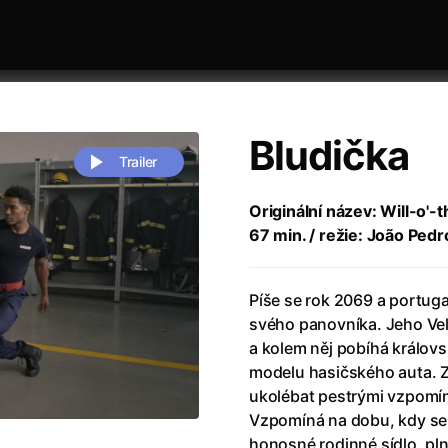
Bludička
Trailer
Originální název: Will-o'-
67 min. / režie: João Ped
 festivaly
Řazení dle abecedy
Píše se rok 2069 a portuga
svého panovníka. Jeho Veli
a kolem něj pobíhá králo
modelu hasičského auta. Z
ukolébat pestrými vzpomín
zení legendy
(2023)
Andrea Bocelli 30: Oslava jubile
Vzpomíná na dobu, kdy se 
naco
(2025)
Andrea Bocelli: Because I Believ
honosné rodinné sídlo, pln