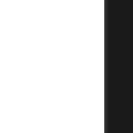
+
+
+
+
+