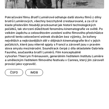
After Party
(2024)
After: Odloučení
(2023)
After: Pouto
(2022)
Pokračování filmu
Bratři Lumiérové
odhaluje další stovku filmů z dílny
Aftersun
(2022)
bratrů Lumièrových, všechny bezchybně zrestaurované, a za cíl si
Agent 69 Jensen: Ve znamení štíra
(1977)
klade především hlouběji prozkoumat jak historii technologických
počátků, tak stvrzení důležitosti fenoménu kinematografie ve světě. Po
Agent Čuník
(2024)
velkém úspěchu a celosvětovém uvedení svého filmového předchůdce
Agenti štěstí
(2024)
potvrdí tento celovečerní snímek divákům bez výjimky, že kořeny
největších a nejkrásnějších děl v dějinách kinematografie tkví v jejích
Ahoj a díky!
(2025)
počátcích, které jsou niterně spjaty s Francií a zároveň jsou v pravém
Air: Zrození legendy
(2023)
slova smyslu mezinárodní. Soundtrack čerpá z díla skladatele Gabriela
Faurého, současníka bratří Lumiérů. Film konceptuálně
Akce Monaco
(2025)
vytvořen Thierrym Frémauxem, generálním ředitelem Institutu Lumière
Alibi na klíč: Den D
(2023)
a uměleckým ředitelem filmového festivalu v Cannes, který jím zároveň
provází jako vypravěč.
Alita: Bojový Anděl
(2019)
Alma a Oskar
(2023)
ČSFD
IMDB
Alpha
(2025)
Amatér
(2025)
Amélie z Montmartru
(2001)
Amerikánka
(2024)
AMOOSED: losí odysea
(2025)
Anakonda
(2025)