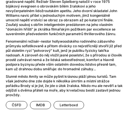
After Party
(2024)
gradované napětí. Režisér Steven Spielberg natočil v roce 1975
bijákový evegreen o obrovském bílém žralokovi a jeho
After: Odloučení
(2023)
nevyčerpatelném lidožroutském apetitu. Jeho dvorní skladatel John
After: Pouto
(2022)
Williams navíc přišel s jednoduchým motivem, jímž kongeniálně
umocnil napětí vrstvící se obraz za obrazem až po katarzní finále.
Aftersun
(2022)
Zoufalý souboj s obřím inteligentním predátorem na jeho vlastním
Agent 69 Jensen: Ve znamení štíra
(1977)
"domácím hřišti" je zkrátka filmařským požitkem par excellence se
suverénním předvedením funkčních parametrů thrillerového žánru.
Agent Čuník
(2024)
Fenomenální režisér-nestor hollywoodského rodinného zábavního
Agenti štěstí
(2024)
průmyslu sofistikovaně a přitom divácky co nejvstřícněji stvořil již před
Ahoj a díky!
(2025)
půl stoletím ryzí "potvorový" kult, jenž je publiku fyzicky takřka
nadosah. A zároveň do něj vložil jasné poselství, že s přírodou si člověk
Air: Zrození legendy
(2023)
prostě zahrávat nemá a že lidská sebestřednost, komfort a hlavně
Akce Monaco
(2025)
podpora byznysu přede vším ostatním dovedou lidstvo přesně tam,
kam už drahnou dobu směřuje: do hromadné záhuby...
Alibi na klíč: Den D
(2023)
Slunné město Amity se může pyšnit krásnou pláží plnou turistů. Tam
Alita: Bojový Anděl
(2019)
však jednoho dne zde dojde k několika úmrtím a místní strážce
Alma a Oskar
(2023)
pořádku Brody si je jist, že jde o útok žraloka. Nikdo mu ale nevěří a tak
odjíždí s dvěma přáteli na moře, aby krvelačnou bestii zastavil jednou
Alpha
(2025)
provždy.
Amatér
(2025)
Amélie z Montmartru
(2001)
ČSFD
IMDB
Letterboxd
Amerikánka
(2024)
AMOOSED: losí odysea
(2025)
Anakonda
(2025)