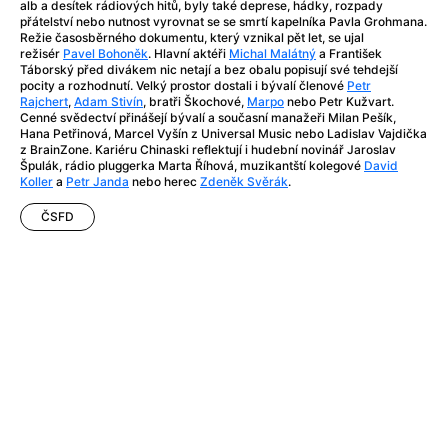
After Party
(2024)
alb a desítek rádiových hitů, byly také deprese, hádky, rozpady
přátelství nebo nutnost vyrovnat se se smrtí kapelníka Pavla Grohmana.
After: Odloučení
(2023)
Režie časosběrného dokumentu, který vznikal pět let, se ujal
After: Pouto
(2022)
režisér
Pavel Bohoněk
. Hlavní aktéři
Michal Malátný
a František
Táborský před divákem nic netají a bez obalu popisují své tehdejší
Aftersun
(2022)
pocity a rozhodnutí. Velký prostor dostali i bývalí členové
Petr
Agent 69 Jensen: Ve znamení štíra
(1977)
Rajchert
,
Adam Stivín
, bratři Škochové,
Marpo
nebo Petr Kužvart.
Cenné svědectví přinášejí bývalí a současní manažeři Milan Pešík,
Agent Čuník
(2024)
Hana Petřinová, Marcel Vyšín z Universal Music nebo Ladislav Vajdička
Agenti štěstí
(2024)
z BrainZone. Kariéru Chinaski reflektují i hudební novinář Jaroslav
Špulák, rádio pluggerka Marta Říhová, muzikantští kolegové
David
Ahoj a díky!
(2025)
Koller
a
Petr Janda
nebo herec
Zdeněk Svěrák
.
Air: Zrození legendy
(2023)
ČSFD
Akce Monaco
(2025)
Alibi na klíč: Den D
(2023)
Alita: Bojový Anděl
(2019)
Alma a Oskar
(2023)
Alpha
(2025)
Amatér
(2025)
Amélie z Montmartru
(2001)
Amerikánka
(2024)
AMOOSED: losí odysea
(2025)
Anakonda
(2025)