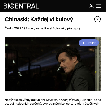
Katalog filmů
Chinaski: Každej ví kulový
Filtrovat program
Česko 2022 / 97 min. / režie: Pavel Bohoněk / přístupný
A
-
Trailer
A do kuchyně!
(2022)
A je to tady zas!
(2026)
A máme, co jsme chtěli
(2023)
A pak přišla láska...
(2022)
Aalto: Architektura emocí
(2020)
ABBA: The Movie - Fan Event
(1977)
Ada
(2021)
Adam Ondra: Posunout hranice
(2022)
Nebývale otevřený dokument
Chinaski: Každej ví kulový
ukazuje, že na
Addamsova rodina 2
(2021)
pozadí hudebních úspěchů, vyprodaných koncertů, vydání úspěšných