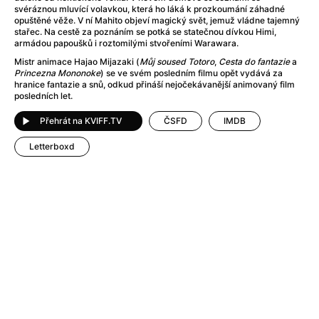
After Party
(2024)
svéráznou mluvící volavkou, která ho láká k prozkoumání záhadné
After: Odloučení
(2023)
opuštěné věže. V ní Mahito objeví magický svět, jemuž vládne tajemný
stařec. Na cestě za poznáním se potká se statečnou dívkou Himi,
After: Pouto
(2022)
armádou papoušků i roztomilými stvořeními Warawara.
Aftersun
(2022)
Mistr animace Hajao Mijazaki (
Můj soused Totoro
,
Cesta do fantazie
a
Agent 69 Jensen: Ve znamení štíra
(1977)
Princezna Mononoke
) se ve svém posledním filmu opět vydává za
hranice fantazie a snů, odkud přináší nejočekávanější animovaný film
Agent Čuník
(2024)
posledních let.
Agenti štěstí
(2024)
Přehrát na KVIFF.TV
ČSFD
IMDB
Ahoj a díky!
(2025)
Air: Zrození legendy
(2023)
Letterboxd
Akce Monaco
(2025)
Alibi na klíč: Den D
(2023)
Alita: Bojový Anděl
(2019)
Alma a Oskar
(2023)
Alpha
(2025)
Amatér
(2025)
Amélie z Montmartru
(2001)
Amerikánka
(2024)
AMOOSED: losí odysea
(2025)
Anakonda
(2025)