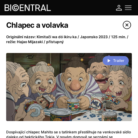
Katalog filmů
Chlapec a volavka
Filtrovat program
Originální název: Kimitači wa dó ikiru ka / Japonsko 2023 / 125 min. /
režie: Hajao Mijazaki / přístupný
A
-
Trailer
A do kuchyně!
(2022)
A je to tady zas!
(2026)
A máme, co jsme chtěli
(2023)
A pak přišla láska...
(2022)
Aalto: Architektura emocí
(2020)
ABBA: The Movie - Fan Event
(1977)
Ada
(2021)
Adam Ondra: Posunout hranice
(2022)
Addamsova rodina 2
(2021)
Dospívající chlapec Mahito se s tatínkem přestěhuje na venkovské sídlo
daleko od hektického Tokia. V novém domově se seznámí se