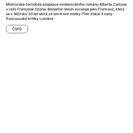
After Party
(2024)
Mistrovská černobílá adaptace existenciálního románu Alberta Camuse
After: Odloučení
(2023)
v režii Françoise Ozona. Benjamin Voisin exceluje jako Francouz, který
se v Alžirsku 30.let sbírá ze smrti své matky. Film získal 3 ceny
After: Pouto
(2022)
francouzské kritiky Lumière.
Aftersun
(2022)
Agent 69 Jensen: Ve znamení štíra
ČSFD
(1977)
Agent Čuník
(2024)
Agenti štěstí
(2024)
Ahoj a díky!
(2025)
Air: Zrození legendy
(2023)
Akce Monaco
(2025)
Alibi na klíč: Den D
(2023)
Alita: Bojový Anděl
(2019)
Alma a Oskar
(2023)
Alpha
(2025)
Amatér
(2025)
Amélie z Montmartru
(2001)
Amerikánka
(2024)
AMOOSED: losí odysea
(2025)
Anakonda
(2025)