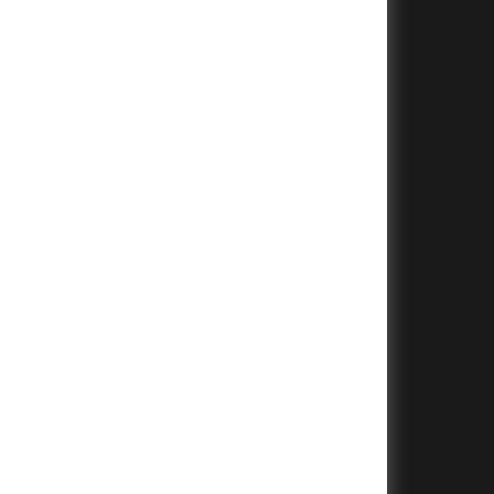
+
+
+
+