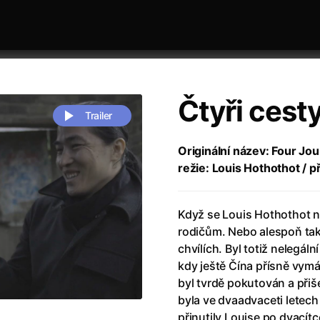
Čtyři cest
Trailer
Originální název: Four Jo
režie: Louis Hothothot / p
 festivaly
Řazení dle abecedy
Když se Louis Hothothot na
rodičům. Nebo alespoň tak
chvílích. Byl totiž nelegál
kdy ještě Čína přísně vymá
byl tvrdě pokutován a při
zení legendy
(2023)
Andrea Bocelli 30: Oslava jubile
byla ve dvaadvaceti letech
naco
(2025)
Andrea Bocelli: Because I Believ
přinutily Louise po dvacít