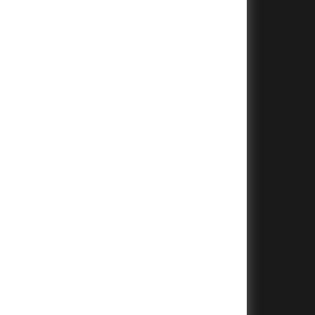
+
+
+
+