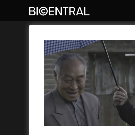
Katalog filmů
Bio Central
Cykly a
A
A do kuchyně!
(2022)
Air: Zro
A je to tady zas!
(2026)
Akce Mo