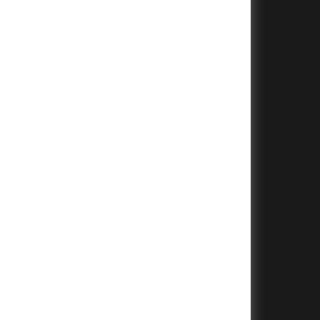
+
+
+
+