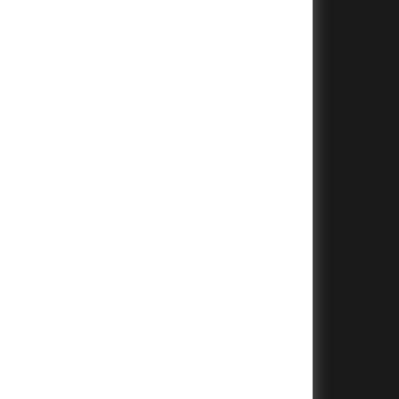
+
+
+
+