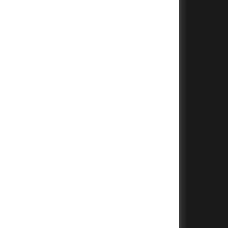
+
+
+
+
+