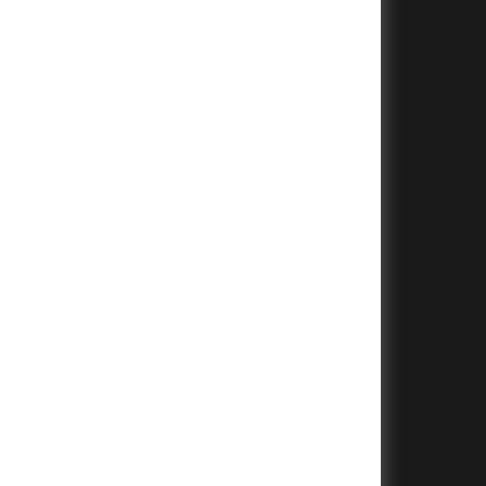
+
+
+
+
+