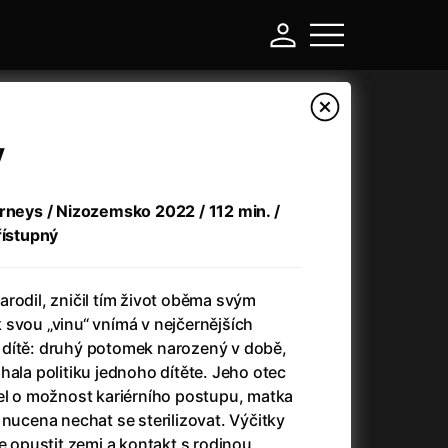
y
urneys / Nizozemsko 2022 / 112 min. /
řístupný
rodil, zničil tím život oběma svým
 svou „vinu“ vnímá v nejčernějších
ní dítě: druhý potomek narozený v době,
-
hala politiku jednoho dítěte. Jeho otec
šel o možnost kariérního postupu, matka
a
(2024)
Asterix a Obelix: Říše středu
(2023)
 nucena nechat se sterilizovat. Výčitky
e
(2024)
Asterix: Sídliště bohů
(2015)
ce opustit zemi a kontakt s rodinou