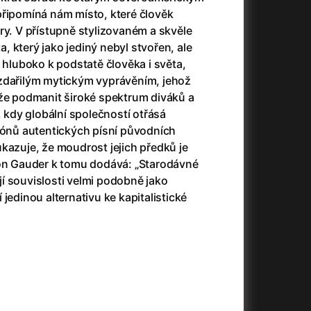
23)
Asteroid City
(2023)
připomíná nám místo, které člověk
Ať prší
(2025)
ry. V přístupně stylizovaném a skvěle
Atlas ptáků
(2021)
 který jako jediný nebyl stvořen, ale
Audience | NT Live
(2013)
e hluboko k podstatě člověka i světa,
Avatar
(2009)
zdařilým mytickým vyprávěním, jehož
(2023)
Avatar: Oheň a popel
(2025)
áže podmanit široké spektrum diváků a
Avatar: The Way of Water
(2022)
, kdy globální společností otřásá
Až na konec světa
(2024)
 tónů autentických písní původních
(2023)
Až na věky
(2024)
kazuje, že moudrost jejich předků je
Až přijde kocour
(1963)
ron Gauder k tomu dodává: „Starodávné
)
Až vyjde měsíc
(2012)
í souvislosti velmi podobně jako
Až zařve lev
(2022)
jedinou alternativu ke kapitalistické
Aznavour
(2024)
010)