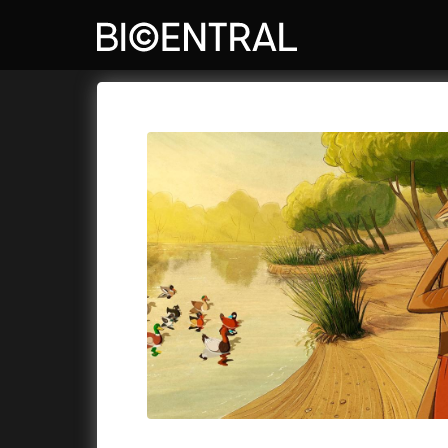
Katalog filmů
Bio Central
Cykly a
A
A do kuchyně!
(2022)
Air: Zro
A je to tady zas!
(2026)
Akce Mo