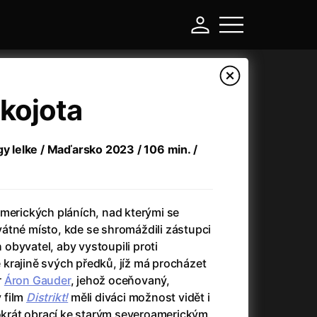
 kojota
gy lelke / Maďarsko 2023 / 106 min. /
amerických pláních, nad kterými se
átné místo, kde se shromáždili zástupci
obyvatel, aby vystoupili proti
-
krajině svých předků, jíž má procházet
r
Áron Gauder
, jehož oceňovaný,
a
(2024)
Asterix a Obelix: Říše středu
(2023)
 film
Distrikt!
měli diváci možnost vidět i
e
(2024)
Asterix: Sídliště bohů
(2015)
tokrát obrací ke starým severoamerickým