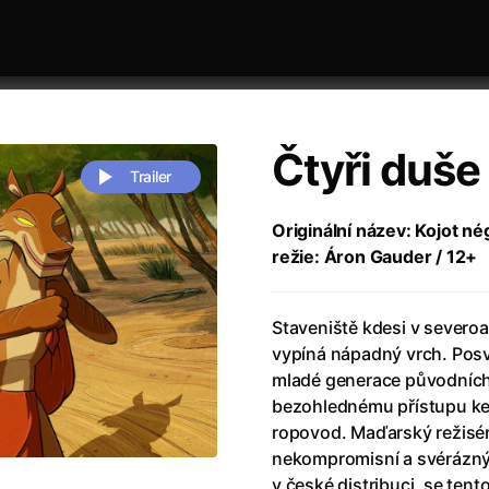
Čtyři duše
Trailer
Originální název: Kojot né
režie: Áron Gauder / 12+
 festivaly
Řazení dle abecedy
Staveniště kdesi v severo
vypíná nápadný vrch. Posv
mladé generace původních 
bezohlednému přístupu ke 
ropovod. Maďarský režisé
zení legendy
(2023)
Andrea Bocelli 30: Oslava jubile
nekompromisní a svérázný
naco
(2025)
Andrea Bocelli: Because I Believ
v české distribuci, se ten