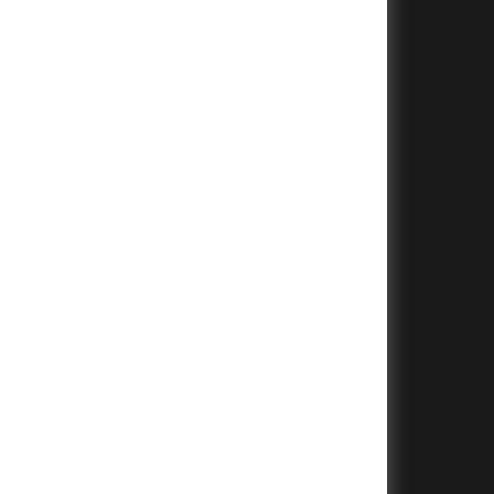
+
+
+
+