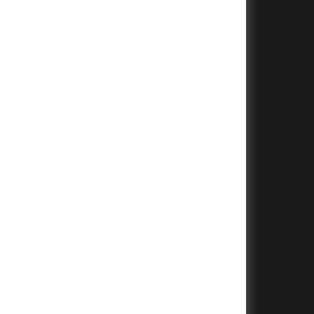
+
+
+
+
+