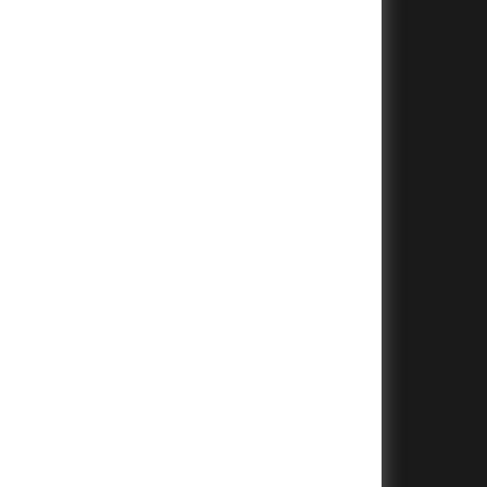
+
+
+
+