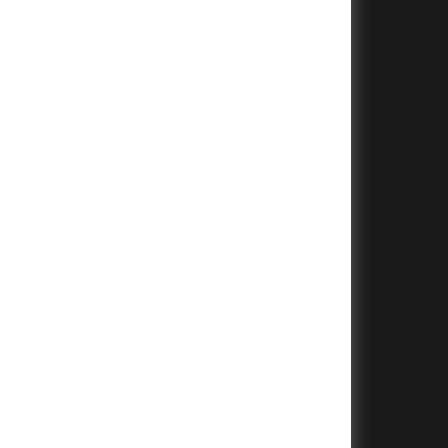
+
+
+
+
+