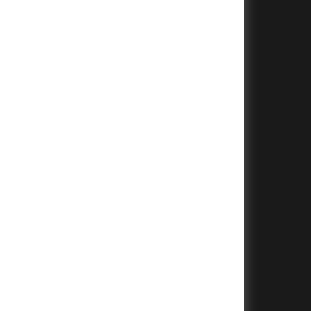
+
+
+
+