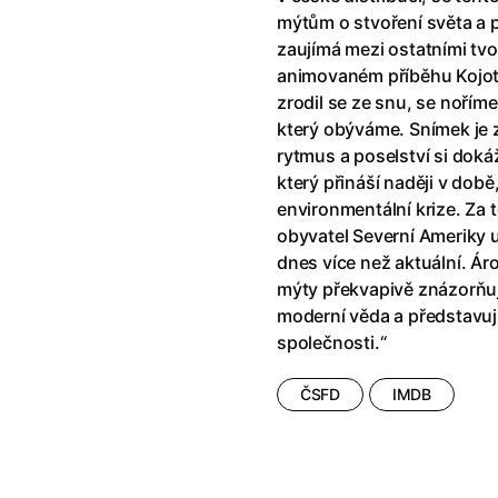
klíč: Den D
(2023)
Andy Warhol – americký sen
(20
mýtům o stvoření světa a 
jový Anděl
(2019)
Aneta
(2024)
zaujímá mezi ostatními tvo
skar
(2023)
Animale
(2024)
animovaném příběhu Kojota,
025)
Annette
(2021)
zrodil se ze snu, se nořím
2025)
Anora
(2024)
který obýváme. Snímek je 
 Montmartru
(2001)
Ant-Man a Wasp: Quantumania
rytmus a poselství si dok
nka
(2024)
Antikrist
(2009)
který přináší naději v době
: losí odysea
(2025)
Apokalypsa: Final Cut
(1979)
environmentální krize. Za
a
(2025)
Aquaman a ztracené království
obyvatel Severní Ameriky u
ti
(2015)
Architekt
(2025)
dnes více než aktuální. Á
e pádu
(2023)
Architektura ČSSR 58–89
(2024
mýty překvapivě znázorňuj
ně
(2005)
Arco
(2025)
moderní věda a představují 
ně 2
(2016)
Armand
(2024)
společnosti.“
 vejce
(1985)
Arrietty ze světa půjčovníčků
(2
André Rieu's 2025 Maastricht Concert: Waltz the Night Away!
Arvéd
(2022)
(2025)
ČSFD
IMDB