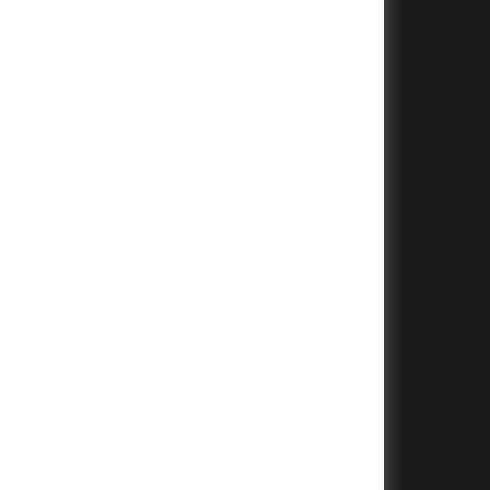
+
+
+
+