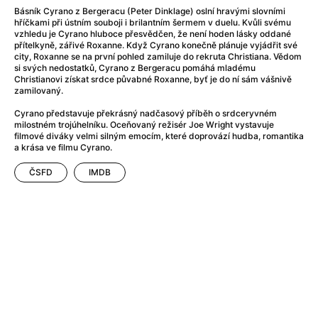
After Party
(2024)
Básník Cyrano z Bergeracu (Peter Dinklage) oslní hravými slovními
After: Odloučení
(2023)
hříčkami při ústním souboji i brilantním šermem v duelu. Kvůli svému
vzhledu je Cyrano hluboce přesvědčen, že není hoden lásky oddané
After: Pouto
(2022)
přítelkyně, zářivé Roxanne. Když Cyrano konečně plánuje vyjádřit své
Aftersun
(2022)
city, Roxanne se na první pohled zamiluje do rekruta Christiana. Vědom
si svých nedostatků, Cyrano z Bergeracu pomáhá mladému
Agent 69 Jensen: Ve znamení štíra
(1977)
Christianovi získat srdce půvabné Roxanne, byť je do ní sám vášnivě
Agent Čuník
(2024)
zamilovaný.
Agenti štěstí
(2024)
Cyrano představuje překrásný nadčasový příběh o srdceryvném
Ahoj a díky!
(2025)
milostném trojúhelníku. Oceňovaný režisér Joe Wright vystavuje
filmové diváky velmi silným emocím, které doprovází hudba, romantika
Air: Zrození legendy
(2023)
a krása ve filmu Cyrano.
Akce Monaco
(2025)
Alibi na klíč: Den D
(2023)
ČSFD
IMDB
Alita: Bojový Anděl
(2019)
Alma a Oskar
(2023)
Alpha
(2025)
Amatér
(2025)
Amélie z Montmartru
(2001)
Amerikánka
(2024)
AMOOSED: losí odysea
(2025)
Anakonda
(2025)