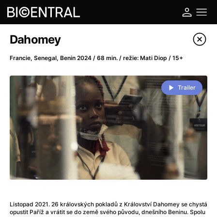
Katalog filmů
Dahomey
Filtrovat program
Francie, Senegal, Benin 2024 / 68 min. / režie: Mati Diop / 15+
A
-
Trailer
A do kuchyně!
(2022)
A je to tady zas!
(2026)
A máme, co jsme chtěli
(2023)
A pak přišla láska...
(2022)
Aalto: Architektura emocí
(2020)
ABBA: The Movie - Fan Event
(1977)
Ada
(2021)
Adam Ondra: Posunout hranice
(2022)
Listopad 2021. 26 královských pokladů z Království Dahomey se chystá
Addamsova rodina 2
(2021)
opustit Paříž a vrátit se do země svého původu, dnešního Beninu. Spolu