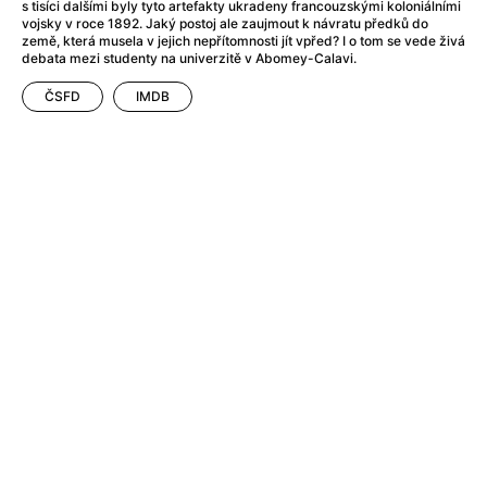
After Party
(2024)
s tisíci dalšími byly tyto artefakty ukradeny francouzskými koloniálními
vojsky v roce 1892. Jaký postoj ale zaujmout k návratu předků do
After: Odloučení
(2023)
země, která musela v jejich nepřítomnosti jít vpřed? I o tom se vede živá
After: Pouto
(2022)
debata mezi studenty na univerzitě v Abomey-Calavi.
Aftersun
(2022)
ČSFD
IMDB
Agent 69 Jensen: Ve znamení štíra
(1977)
Agent Čuník
(2024)
Agenti štěstí
(2024)
Ahoj a díky!
(2025)
Air: Zrození legendy
(2023)
Akce Monaco
(2025)
Alibi na klíč: Den D
(2023)
Alita: Bojový Anděl
(2019)
Alma a Oskar
(2023)
Alpha
(2025)
Amatér
(2025)
Amélie z Montmartru
(2001)
Amerikánka
(2024)
AMOOSED: losí odysea
(2025)
Anakonda
(2025)