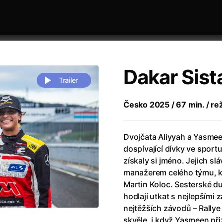
Dakar Sist
Trailer
Česko 2025 / 67 min. / rež
 festivaly
Řazení dle abecedy
Dvojčata Aliyyah a Yasmee
dospívající dívky ve sportu
získaly si jméno. Jejich sl
manažerem celého týmu, kt
Martin Koloc. Sesterské du
hodlají utkat s nejlepšími
zení legendy
(2023)
Andrea Bocelli 30: Oslava jubile
nejtěžších závodů – Rallye
naco
(2025)
Andrea Bocelli: Because I Believ
skvěle, i když Yasmeen přiz