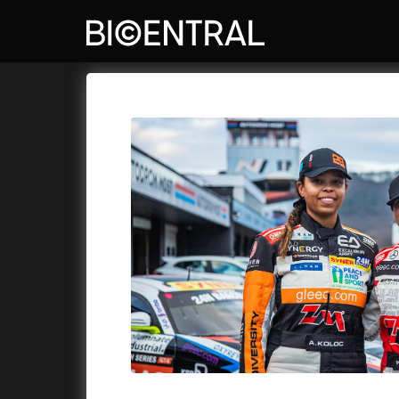
Katalog filmů
Bio Central
Cykly a
A
A do kuchyně!
(2022)
Air: Zro
A je to tady zas!
(2026)
Akce Mo