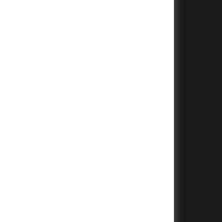
+
+
+
+