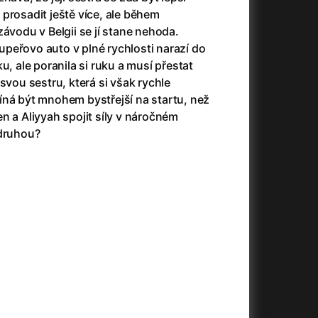
23)
Asteroid City
(2023)
prosadit ještě více, ale během
Ať prší
(2025)
závodu v Belgii se jí stane nehoda.
Atlas ptáků
(2021)
peřovo auto v plné rychlosti narazí do
Audience | NT Live
(2013)
u, ale poranila si ruku a musí přestat
Avatar
(2009)
svou sestru, která si však rychle
(2023)
Avatar: Oheň a popel
(2025)
íná být mnohem bystřejší na startu, než
Avatar: The Way of Water
(2022)
n a Aliyyah spojit síly v náročném
Až na konec světa
(2024)
 druhou?
(2023)
Až na věky
(2024)
Až přijde kocour
(1963)
)
Až vyjde měsíc
(2012)
Až zařve lev
(2022)
Aznavour
(2024)
010)