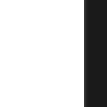
+
+
+
+