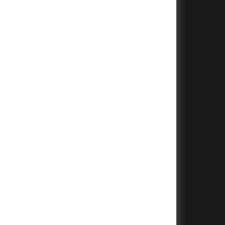
+
+
+
+