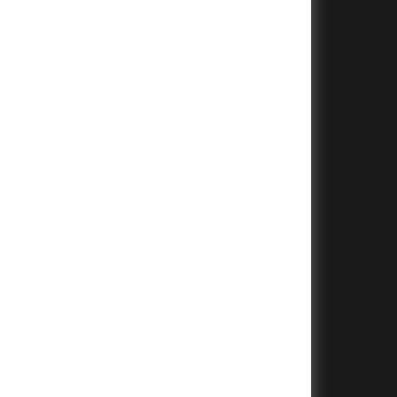
+
+
+
+