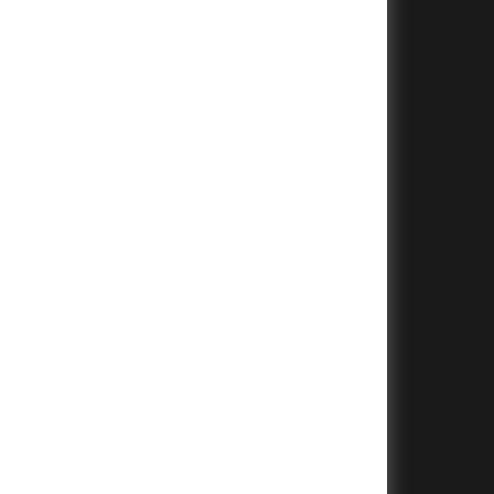
+
+
+
+
+