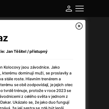
az
ie: Jan Těšitel / přístupný
n Kolocovy jsou závodnice. Jako
, kterému dominují muži, se proslavily a
áva stále roste. Hlavním trenérem a
erému se obě zodpovídají, je jejich otec
-
o tvrdě trénuje, protože v roce 2023 se
 závodnicemi z celého světa v jednom z
a
(2024)
Asterix a Obelix: Říše středu
(2023)
 Dakar. Ukázalo se, že jako duo fungují
e
(2024)
Asterix: Sídliště bohů
(2015)
nává, že její sestra se zdá být lepší