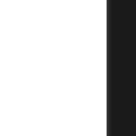
+
+
+
+
+