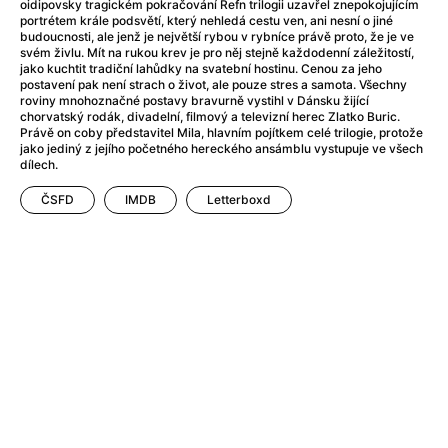
oidipovsky tragickém pokračování Refn trilogii uzavřel znepokojujícím
Anarchisti
(2015)
portrétem krále podsvětí, který nehledá cestu ven, ani nesní o jiné
Anatomie pádu
(2023)
budoucnosti, ale jenž je největší rybou v rybníce právě proto, že je ve
svém živlu. Mít na rukou krev je pro něj stejně každodenní záležitostí,
Anděl Páně
(2005)
jako kuchtit tradiční lahůdky na svatební hostinu. Cenou za jeho
Anděl Páně 2
(2016)
postavení pak není strach o život, ale pouze stres a samota. Všechny
roviny mnohoznačné postavy bravurně vystihl v Dánsku žijící
Andělské vejce
(1985)
chorvatský rodák, divadelní, filmový a televizní herec Zlatko Buric.
André Rieu's 2025 Maastricht Concert: Waltz the Night Away!
Právě on coby představitel Mila, hlavním pojítkem celé trilogie, protože
jako jediný z jejího početného hereckého ansámblu vystupuje ve všech
Andrea Bocelli 30: Oslava jubilea
(2024)
dílech.
Andrea Bocelli: Because I Believe
(2024)
ČSFD
IMDB
Letterboxd
Andy Warhol – americký sen
(2023)
Aneta
(2024)
Animale
(2024)
Annette
(2021)
Anora
(2024)
Ant-Man a Wasp: Quantumania
(2023)
Antikrist
(2009)
Apokalypsa: Final Cut
(1979)
Aquaman a ztracené království
(2023)
Architekt
(2025)
Architektura ČSSR 58–89
(2024)