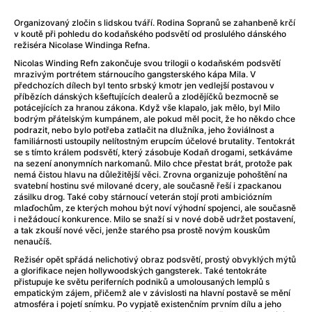
After Party
(2024)
After: Odloučení
(2023)
Organizovaný zločin s lidskou tváří. Rodina Sopranů se zahanbeně krčí
v koutě při pohledu do kodaňského podsvětí od proslulého dánského
After: Pouto
(2022)
režiséra Nicolase Windinga Refna.
Aftersun
(2022)
Nicolas Winding Refn zakončuje svou trilogii o kodaňském podsvětí
Agent 69 Jensen: Ve znamení štíra
(1977)
mrazivým portrétem stárnoucího gangsterského kápa Mila. V
Agent Čuník
(2024)
předchozích dílech byl tento srbský kmotr jen vedlejší postavou v
příbězích dánských kšeftujících dealerů a zlodějíčků bezmocně se
Agenti štěstí
(2024)
potácejících za hranou zákona. Když vše klapalo, jak mělo, byl Milo
Ahoj a díky!
(2025)
bodrým přátelským kumpánem, ale pokud měl pocit, že ho někdo chce
podrazit, nebo bylo potřeba zatlačit na dlužníka, jeho žoviálnost a
Air: Zrození legendy
(2023)
familiárnosti ustoupily nelítostným erupcím účelové brutality. Tentokrát
Akce Monaco
(2025)
se s tímto králem podsvětí, který zásobuje Kodaň drogami, setkáváme
na sezení anonymních narkomanů. Milo chce přestat brát, protože pak
Alibi na klíč: Den D
(2023)
nemá čistou hlavu na důležitější věci. Zrovna organizuje pohoštění na
Alita: Bojový Anděl
(2019)
svatební hostinu své milované dcery, ale současně řeší i zpackanou
zásilku drog. Také coby stárnoucí veterán stojí proti ambiciózním
Alma a Oskar
(2023)
mlaďochům, ze kterých mohou být noví výhodní spojenci, ale současně
Alpha
(2025)
i nežádoucí konkurence. Milo se snaží si v nové době udržet postavení,
a tak zkouší nové věci, jenže starého psa prostě novým kouskům
Amatér
(2025)
nenaučíš.
Amélie z Montmartru
(2001)
Režisér opět spřádá nelichotivý obraz podsvětí, prostý obvyklých mýtů
Amerikánka
(2024)
a glorifikace nejen hollywoodských gangsterek. Také tentokráte
přistupuje ke světu periferních podniků a umolousaných lemplů s
AMOOSED: losí odysea
(2025)
empatickým zájem, přičemž ale v závislosti na hlavní postavě se mění
Anakonda
(2025)
atmosféra i pojetí snímku. Po vypjatě existenčním prvním dílu a jeho