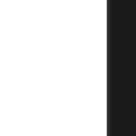
+
+
+
+