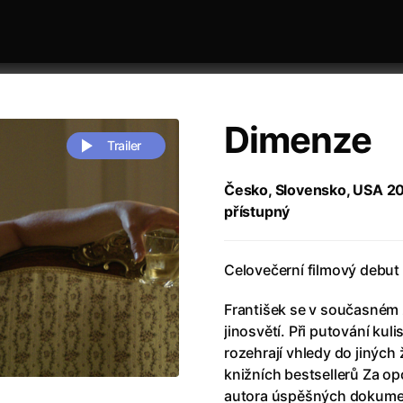
Dimenze
Trailer
Česko, Slovensko, USA 2022
přístupný
 festivaly
Řazení dle abecedy
Celovečerní filmový debut 
František se v současném 
jinosvětí. Při putování ku
rozehrají vhledy do jiných 
zení legendy
(2023)
Andrea Bocelli 30: Oslava jubile
knižních bestsellerů Za o
naco
(2025)
Andrea Bocelli: Because I Believ
autora úspěšných dokument