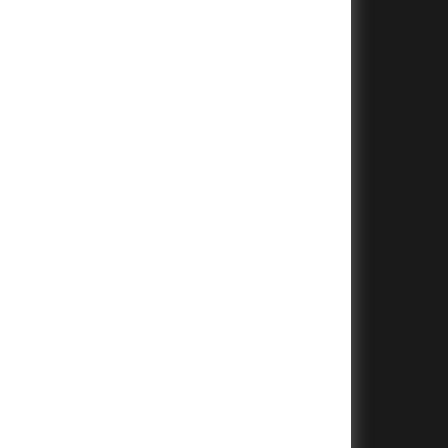
+
+
+
+