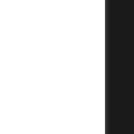
+
+
+
+
+