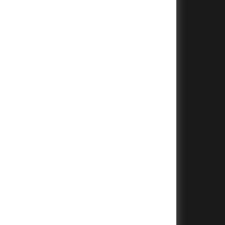
+
+
+
+
+