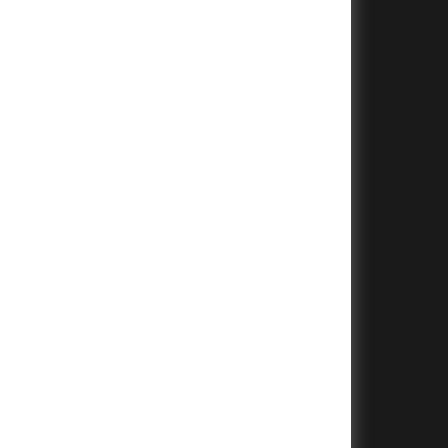
+
+
+
+