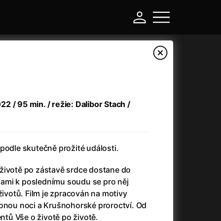
 / 95 min. / režie: Dalibor Stach /
podle skutečně prožité události.
životě po zástavě srdce dostane do
-
lisami k poslednímu soudu se pro něj
životů. Film je zpracován na motivy
a
(2024)
Asterix a Obelix: Říše středu
(2023)
ponou noci a Krušnohorské proroctví. Od
e
(2024)
Asterix: Sídliště bohů
(2015)
ů Vše o životě po životě.