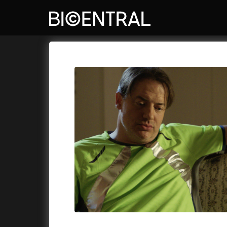
Katalog filmů
Bio Central
Cykly a
A
A do kuchyně!
(2022)
Air: Zro
A je to tady zas!
(2026)
Akce Mo