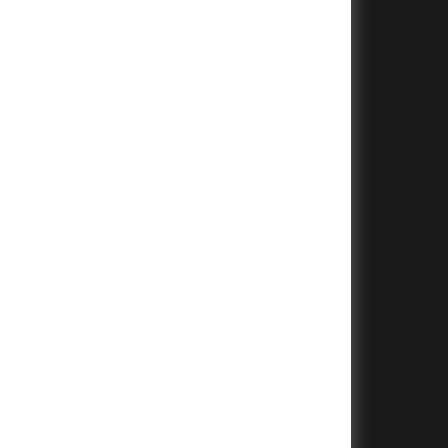
+
+
+
+