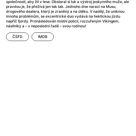
After Party
(2024)
společnosti, aby žil v lese. Obstaral si luk a výstroj jeskynního muže, ale
pravdou je, že přežívá jen tak tak. Jednoho dne narazí na Musu,
After: Odloučení
(2023)
drogového dealera, který je zraněný a na útěku. V naději, že uniknou
After: Pouto
(2022)
mnoha problémům, se excentrické duo vydává na hektickou jízdu
napříč fjordy. Pronásledován místní policií, rozzuřeným Vikingem,
Aftersun
(2022)
násilníky a – v neposlední řadě – svou rodinou!
Agent 69 Jensen: Ve znamení štíra
(1977)
ČSFD
IMDB
Agent Čuník
(2024)
Agenti štěstí
(2024)
Ahoj a díky!
(2025)
Air: Zrození legendy
(2023)
Akce Monaco
(2025)
Alibi na klíč: Den D
(2023)
Alita: Bojový Anděl
(2019)
Alma a Oskar
(2023)
Alpha
(2025)
Amatér
(2025)
Amélie z Montmartru
(2001)
Amerikánka
(2024)
AMOOSED: losí odysea
(2025)
Anakonda
(2025)