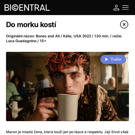
Katalog filmů
Do morku kostí
Filtrovat program
Originální název: Bones and All / Itálie, USA 2022 / 130 min. / režie:
Luca Guadagnino / 15+
A
-
Trailer
A do kuchyně!
(2022)
A je to tady zas!
(2026)
A máme, co jsme chtěli
(2023)
A pak přišla láska...
(2022)
Aalto: Architektura emocí
(2020)
ABBA: The Movie - Fan Event
(1977)
Ada
(2021)
Adam Ondra: Posunout hranice
(2022)
Addamsova rodina 2
(2021)
Maren je mladá žena, která touží jen po lásce a respektu. Její život však