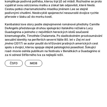
After Party
(2024)
komplikuje podivná potřeba, kterou trpí již od mládí. Rozhodne se proto
vypátrat svou odcizenou matku a získat tak odpovědi, které hledá.
After: Odloučení
(2023)
Cestou potká charismatického mladíka jménem Lee se stejně
After: Pouto
(2022)
podivnými chutěmi. Neobvyklé spojenectví nesourodé dvojice rychle
přeroste v lásku až do morku kostí.
Aftersun
(2022)
Agent 69 Jensen: Ve znamení štíra
(1977)
Kanibalská love story podle stejnojmenné románové předlohy Camille
DeAngelis představuje druhou spolupráci italského režiséra Lucy
Agent Čuník
(2024)
Guadagnina a jednoho z největších hereckých idolů současné
Agenti štěstí
(2024)
kinematografie, Timothée Chalameta. Po sladkobolném prozkoumávání
sexuální identity na periferiích severní Itálie 80. let v
Dej mi své
Ahoj a díky!
(2025)
jméno
(2017) se autor pouští do křižování prašných amerických cest
Air: Zrození legendy
(2023)
spolu s dvojicí, kterou spojuje stejně patologická posedlost. Šokující
road-movie oslnila publikum na festivalu v Benátkách a Guadagnino si
Akce Monaco
(2025)
za ni odnesl Stříbrného lva za nejlepší režii.
Alibi na klíč: Den D
(2023)
ČSFD
IMDB
Alita: Bojový Anděl
(2019)
Alma a Oskar
(2023)
Alpha
(2025)
Amatér
(2025)
Amélie z Montmartru
(2001)
Amerikánka
(2024)
AMOOSED: losí odysea
(2025)
Anakonda
(2025)