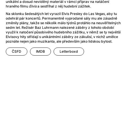
After Party
(2024)
unikátní a dosud neviděný materiál v rámci příprav na natáčení
hraného filmu
Elvis
a sestříhal z něj hudební zážitek.
After: Odloučení
(2023)
Na sklonku šedesátých let vyrazil Elvis Presley do Las Vegas, aby tu
After: Pouto
(2022)
odehrál pár koncertů. Permanentně vyprodané sály mu ale zásadně
Aftersun
(2022)
změnily plány, takže se několik málo týdnů protáhlo na neuvěřitelných
sedm let. Režisér Baz Luhrmann nalezené záběry z tohoto období
Agent 69 Jensen: Ve znamení štíra
(1977)
využil k natočení působivého hudebního zážitku, v němž se ty největší
Agent Čuník
(2024)
Elvisovy hity střídají s unikántními záběry ze zákulisí, v nichž umělce
poznáte nejen jako muzikanta, ale především jako lidskou bytost.
Agenti štěstí
(2024)
Ahoj a díky!
(2025)
ČSFD
IMDB
Letterboxd
Air: Zrození legendy
(2023)
Akce Monaco
(2025)
Alibi na klíč: Den D
(2023)
Alita: Bojový Anděl
(2019)
Alma a Oskar
(2023)
Alpha
(2025)
Amatér
(2025)
Amélie z Montmartru
(2001)
Amerikánka
(2024)
AMOOSED: losí odysea
(2025)
Anakonda
(2025)