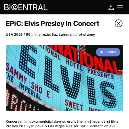
Katalog filmů
EPiC: Elvis Presley in Concert
Filtrovat program
USA 2026 / 96 min. / režie: Baz Luhrmann / přístupný
A
-
Trailer
A do kuchyně!
(2022)
A je to tady zas!
(2026)
A máme, co jsme chtěli
(2023)
A pak přišla láska...
(2022)
Aalto: Architektura emocí
(2020)
ABBA: The Movie - Fan Event
(1977)
Ada
(2021)
Adam Ondra: Posunout hranice
(2022)
Koncertní film dokumentující slavnou éru, během níž legendární Elvis
Addamsova rodina 2
(2021)
Presley žil a vystupoval v Las Vegas. Režisér Baz Luhrmann objevil