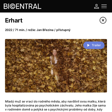
Katalog filmů
Erhart
Filtrovat program
2022 / 71 min. / režie: Jan Březina / přístupný
A
-
Trailer
A do kuchyně!
(2022)
A je to tady zas!
(2026)
A máme, co jsme chtěli
(2023)
A pak přišla láska...
(2022)
Aalto: Architektura emocí
(2020)
ABBA: The Movie - Fan Event
(1977)
Ada
(2021)
Adam Ondra: Posunout hranice
(2022)
Mladý muž se vrací do rodného města, aby navštívil svou matku, která
byla hospitalizována po psychotickém záchvatu. Jeho matka žije sama
Addamsova rodina 2
(2021)
v rodinném domě a potýká se s psychickými problémy od doby, kdy