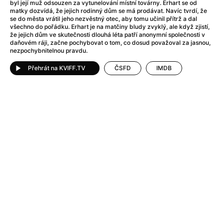
After Party
(2024)
byl její muž odsouzen za vytunelování místní továrny. Erhart se od
matky dozvídá, že jejich rodinný dům se má prodávat. Navíc tvrdí, že
After: Odloučení
(2023)
se do města vrátil jeho nezvěstný otec, aby tomu učinil přítrž a dal
After: Pouto
(2022)
všechno do pořádku. Erhart je na matčiny bludy zvyklý, ale když zjistí,
že jejich dům ve skutečnosti dlouhá léta patří anonymní společnosti v
Aftersun
(2022)
daňovém ráji, začne pochybovat o tom, co dosud považoval za jasnou,
Agent 69 Jensen: Ve znamení štíra
(1977)
nezpochybnitelnou pravdu.
Agent Čuník
(2024)
Přehrát na KVIFF.TV
ČSFD
IMDB
Agenti štěstí
(2024)
Ahoj a díky!
(2025)
Air: Zrození legendy
(2023)
Akce Monaco
(2025)
Alibi na klíč: Den D
(2023)
Alita: Bojový Anděl
(2019)
Alma a Oskar
(2023)
Alpha
(2025)
Amatér
(2025)
Amélie z Montmartru
(2001)
Amerikánka
(2024)
AMOOSED: losí odysea
(2025)
Anakonda
(2025)