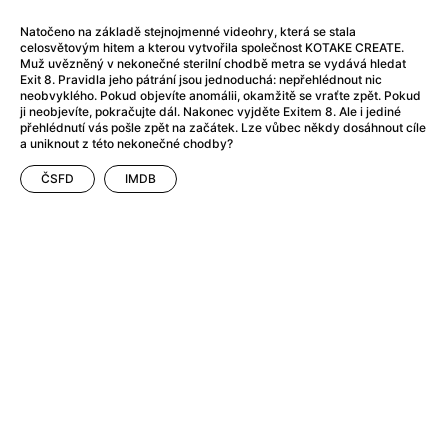
After Party
(2024)
After: Odloučení
(2023)
Natočeno na základě stejnojmenné videohry, která se stala
celosvětovým hitem a kterou vytvořila společnost KOTAKE CREATE.
After: Pouto
(2022)
Muž uvězněný v nekonečné sterilní chodbě metra se vydává hledat
Aftersun
(2022)
Exit 8. Pravidla jeho pátrání jsou jednoduchá: nepřehlédnout nic
neobvyklého. Pokud objevíte anomálii, okamžitě se vraťte zpět. Pokud
Agent 69 Jensen: Ve znamení štíra
(1977)
ji neobjevíte, pokračujte dál. Nakonec vyjděte Exitem 8. Ale i jediné
Agent Čuník
(2024)
přehlédnutí vás pošle zpět na začátek. Lze vůbec někdy dosáhnout cíle
a uniknout z této nekonečné chodby?
Agenti štěstí
(2024)
Ahoj a díky!
(2025)
ČSFD
IMDB
Air: Zrození legendy
(2023)
Akce Monaco
(2025)
Alibi na klíč: Den D
(2023)
Alita: Bojový Anděl
(2019)
Alma a Oskar
(2023)
Alpha
(2025)
Amatér
(2025)
Amélie z Montmartru
(2001)
Amerikánka
(2024)
AMOOSED: losí odysea
(2025)
Anakonda
(2025)