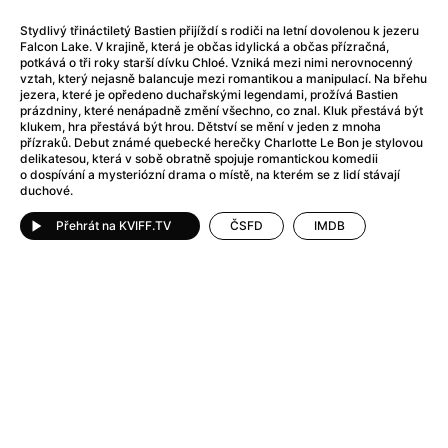
After Party
(2024)
After: Odloučení
(2023)
Stydlivý třináctiletý Bastien přijíždí s rodiči na letní dovolenou k jezeru
Falcon Lake. V krajině, která je občas idylická a občas přízračná,
After: Pouto
(2022)
potkává o tři roky starší dívku Chloé. Vzniká mezi nimi nerovnocenný
Aftersun
(2022)
vztah, který nejasně balancuje mezi romantikou a manipulací. Na břehu
jezera, které je opředeno duchařskými legendami, prožívá Bastien
Agent 69 Jensen: Ve znamení štíra
(1977)
prázdniny, které nenápadně změní všechno, co znal. Kluk přestává být
Agent Čuník
(2024)
klukem, hra přestává být hrou. Dětství se mění v jeden z mnoha
přízraků. Debut známé quebecké herečky Charlotte Le Bon je stylovou
Agenti štěstí
(2024)
delikatesou, která v sobě obratně spojuje romantickou komedii
Ahoj a díky!
(2025)
o dospívání a mysteriózní drama o místě, na kterém se z lidí stávají
duchové.
Air: Zrození legendy
(2023)
Akce Monaco
(2025)
Přehrát na KVIFF.TV
ČSFD
IMDB
Alibi na klíč: Den D
(2023)
Alita: Bojový Anděl
(2019)
Alma a Oskar
(2023)
Alpha
(2025)
Amatér
(2025)
Amélie z Montmartru
(2001)
Amerikánka
(2024)
AMOOSED: losí odysea
(2025)
Anakonda
(2025)