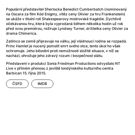
After Party
(2024)
After: Odloučení
(2023)
Populární představitel Sherlocka Benedict Cumberbatch (nominovaný
na Oscara za film Kód Enigmy, vítěz ceny Olivier za hru Frankenstein)
After: Pouto
(2022)
se ukáže v titulní roli Shakespearovy mistrovské tragédie. Dychtivě
Aftersun
(2022)
očekávanou hru, která byla vyprodaná během několika hodin už rok
před svou premiérou, režíruje Lyndsey Turner, držitelka ceny Olivier za
Agent 69 Jensen: Ve znamení štíra
(1977)
drama Chimerica.
Agent Čuník
(2024)
Zatímco se země připravuje na válku, její vládnoucí rodina se rozpadá.
Agenti štěstí
(2024)
Princ Hamlet je nucený pomstít smrt svého otce, tento úkol ho však
ochromuje. Jeho běsnění proti nemožnosti složité situace, v níž se
Ahoj a díky!
(2025)
nachází, ohrožuje jeho zdravý rozum i bezpečnost státu.
Air: Zrození legendy
(2023)
Představení v produkci Sonia Friedman Productions odvysílalo NT
Akce Monaco
(2025)
Live v přímém přenosu z jeviště londýnského kulturního centra
Alibi na klíč: Den D
(2023)
Barbican 15. října 2015.
Alita: Bojový Anděl
(2019)
ČSFD
IMDB
Alma a Oskar
(2023)
Alpha
(2025)
Amatér
(2025)
Amélie z Montmartru
(2001)
Amerikánka
(2024)
AMOOSED: losí odysea
(2025)
Anakonda
(2025)