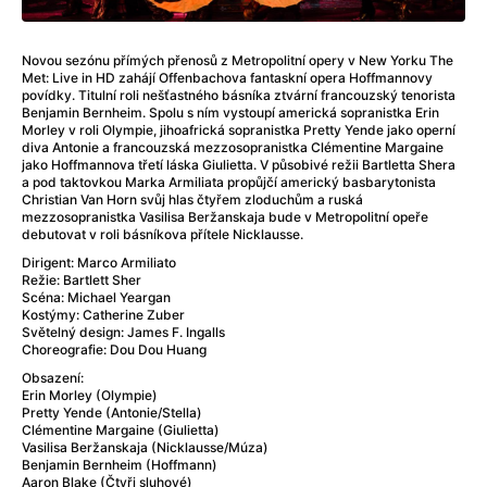
After Party
(2024)
After: Odloučení
(2023)
After: Pouto
(2022)
Novou sezónu přímých přenosů z Metropolitní opery v New Yorku The
Met: Live in HD zahájí Offenbachova fantaskní opera Hoffmannovy
Aftersun
(2022)
povídky. Titulní roli nešťastného básníka ztvární francouzský tenorista
Agent 69 Jensen: Ve znamení štíra
(1977)
Benjamin Bernheim. Spolu s ním vystoupí americká sopranistka Erin
Morley v roli Olympie, jihoafrická sopranistka Pretty Yende jako operní
Agent Čuník
(2024)
diva Antonie a francouzská mezzosopranistka Clémentine Margaine
Agenti štěstí
(2024)
jako Hoffmannova třetí láska Giulietta. V působivé režii Bartletta Shera
a pod taktovkou Marka Armiliata propůjčí americký basbarytonista
Ahoj a díky!
(2025)
Christian Van Horn svůj hlas čtyřem zloduchům a ruská
Air: Zrození legendy
(2023)
mezzosopranistka Vasilisa Beržanskaja bude v Metropolitní opeře
debutovat v roli básníkova přítele Nicklausse.
Akce Monaco
(2025)
Dirigent: Marco Armiliato
Alibi na klíč: Den D
(2023)
Režie: Bartlett Sher
Alita: Bojový Anděl
(2019)
Scéna: Michael Yeargan
Kostýmy: Catherine Zuber
Alma a Oskar
(2023)
Světelný design: James F. Ingalls
Alpha
(2025)
Choreografie: Dou Dou Huang
Amatér
(2025)
Obsazení:
Amélie z Montmartru
(2001)
Erin Morley (Olympie)
Pretty Yende (Antonie/Stella)
Amerikánka
(2024)
Clémentine Margaine (Giulietta)
AMOOSED: losí odysea
(2025)
Vasilisa Beržanskaja (Nicklausse/Múza)
Benjamin Bernheim (Hoffmann)
Anakonda
(2025)
Aaron Blake (Čtyři sluhové)