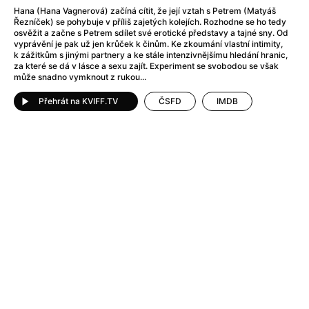
After Party
(2024)
Hana (Hana Vagnerová) začíná cítit, že její vztah s Petrem (Matyáš
After: Odloučení
(2023)
Řezníček) se pohybuje v příliš zajetých kolejích. Rozhodne se ho tedy
osvěžit a začne s Petrem sdílet své erotické představy a tajné sny. Od
After: Pouto
(2022)
vyprávění je pak už jen krůček k činům. Ke zkoumání vlastní intimity,
Aftersun
(2022)
k zážitkům s jinými partnery a ke stále intenzivnějšímu hledání hranic,
za které se dá v lásce a sexu zajít. Experiment se svobodou se však
Agent 69 Jensen: Ve znamení štíra
(1977)
může snadno vymknout z rukou...
Agent Čuník
(2024)
Agenti štěstí
(2024)
Přehrát na KVIFF.TV
ČSFD
IMDB
Ahoj a díky!
(2025)
Air: Zrození legendy
(2023)
Akce Monaco
(2025)
Alibi na klíč: Den D
(2023)
Alita: Bojový Anděl
(2019)
Alma a Oskar
(2023)
Alpha
(2025)
Amatér
(2025)
Amélie z Montmartru
(2001)
Amerikánka
(2024)
AMOOSED: losí odysea
(2025)
Anakonda
(2025)