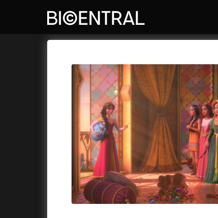
Katalog filmů
Bio Central
Cykly a
A
A do kuchyně!
(2022)
Air: Zro
A je to tady zas!
(2026)
Akce Mo