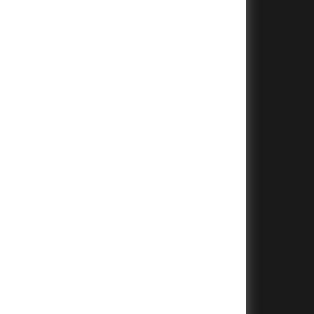
+
+
+
+