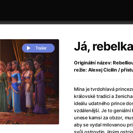
Já, rebelk
Trailer
Originální název: Rebelliou
režie: Alexej Cicilin / přís
 festivaly
Řazení dle abecedy
Mína je tvrdohlavá princez
královské tradici a ženich
ideálu udatného prince do
vzdálenější. Je to geniální
unese kamsi za obzor, musí
zení legendy
(2023)
Andrea Bocelli 30: Oslava jubile
aby se vydal milovanou pr
naco
(2025)
Andrea Bocelli: Because I Believ
svůj ostrovtip, jiným ost