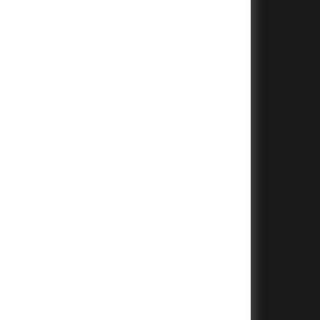
+
+
+
+
+