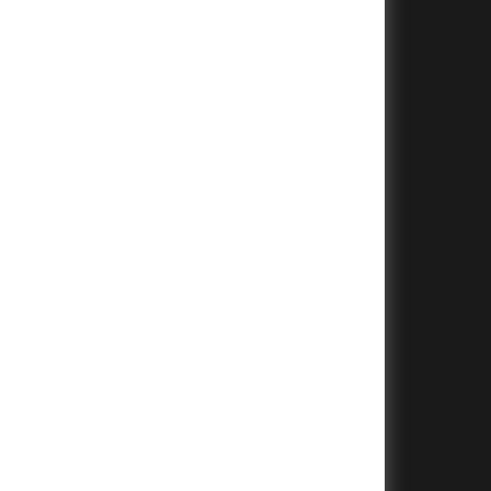
+
+
+
+