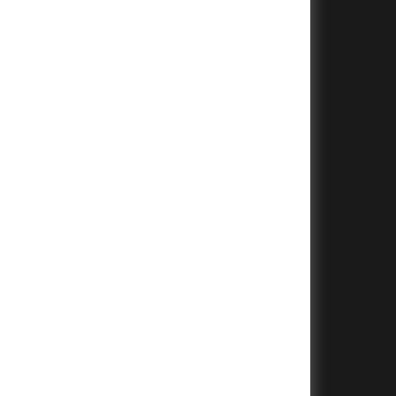
+
+
+
+