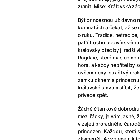
klíč: Den D
(2023)
Andy Warhol – americký sen
(20
zranit. Mise: Královská zá
jový Anděl
(2019)
Aneta
(2024)
skar
(2023)
Animale
(2024)
Být princeznou už dávno
025)
Annette
(2021)
komnatách a čekat, až se n
2025)
Anora
(2024)
o ruku. Tradice, netradice,
 Montmartru
(2001)
Ant-Man a Wasp: Quantumania
patří trochu podivínskému
nka
(2024)
Antikrist
(2009)
královský otec by ji radši 
: losí odysea
(2025)
Apokalypsa: Final Cut
(1979)
Rogdaie, kterému sice neby
a
(2025)
Aquaman a ztracené království
hora, a každý nepřítel by 
ti
(2015)
Architekt
(2025)
ovšem nebyl strašlivý dra
e pádu
(2023)
Architektura ČSSR 58–89
(2024
zámku oknem a princeznu 
ně
(2005)
Arco
(2025)
královské slovo a slíbit, ž
ně 2
(2016)
Armand
(2024)
přivede zpět.
 vejce
(1985)
Arrietty ze světa půjčovníčků
(2
Žádné čítankové dobrodružs
André Rieu's 2025 Maastricht Concert: Waltz the Night Away!
Arvéd
(2022)
(2025)
mezi řádky, je vám jasné, ž
v zajetí proradného čarodě
princezen. Každou, která 
zkamenět. A vzhledem k t