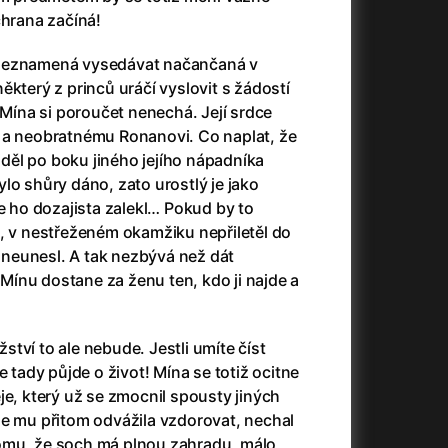
23)
Asteroid City
(2023)
chrana začíná!
Ať prší
(2025)
Atlas ptáků
(2021)
 neznamená vysedávat načančaná v
Audience | NT Live
(2013)
ěkterý z princů uráčí vyslovit s žádostí
Avatar
(2009)
 Mína si poroučet nenechá. Její srdce
(2023)
Avatar: Oheň a popel
(2025)
 a neobratnému Ronanovi. Co naplat, že
Avatar: The Way of Water
(2022)
viděl po boku jiného jejího nápadníka
Až na konec světa
(2024)
lo shůry dáno, zato urostlý je jako
(2023)
Až na věky
(2024)
se ho dozajista zalekl… Pokud by to
Až přijde kocour
(1963)
k, v nestřeženém okamžiku nepřiletěl do
)
Až vyjde měsíc
(2012)
neunesl. A tak nezbývá než dát
Až zařve lev
(2022)
e Mínu dostane za ženu ten, kdo ji najde a
Aznavour
(2024)
010)
tví to ale nebude. Jestli umíte číst
e tady půjde o život! Mína se totiž ocitne
je, který už se zmocnil spousty jiných
se mu přitom odvážila vzdorovat, nechal
omu, že soch má plnou zahradu, málo