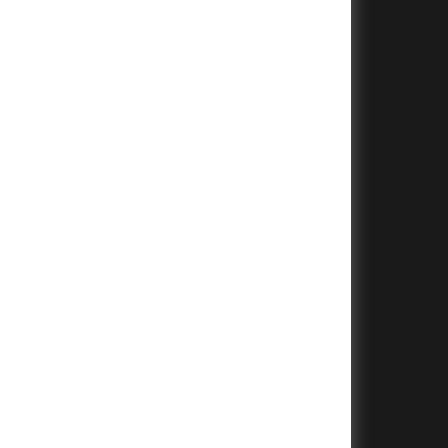
+
+
+
+