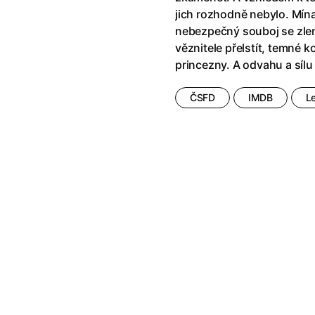
jich rozhodně nebylo. Mína
nebezpečný souboj se zlem
věznitele přelstít, temné k
princezny. A odvahu a sílu
ČSFD
IMDB
L