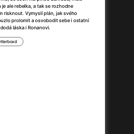
+
 je ale rebelka, a tak se rozhodne
 risknout. Vymyslí plán, jak svého
ouzlo prolomit a osvobodit sebe i ostatní
 dodá láska i Ronanovi.
+
etterboxd
+
+
+