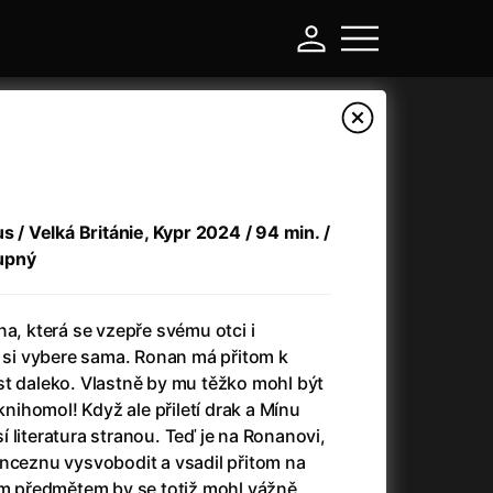
a
s / Velká Británie, Kypr 2024 / 94 min. /
tupný
na, která se vzepře svému otci i
a si vybere sama. Ronan má přitom k
st daleko. Vlastně by mu těžko mohl být
-
 knihomol! Když ale přiletí drak a Mínu
 literatura stranou. Teď je na Ronanovi,
a
(2024)
Asterix a Obelix: Říše středu
(2023)
inceznu vysvobodit a vsadil přitom na
e
(2024)
Asterix: Sídliště bohů
(2015)
rým předmětem by se totiž mohl vážně