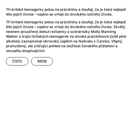
After Party
(2024)
After: Odloučení
(2023)
Tři britské teenagerky jedou na prázdniny a doufají, že je čeká nejlepší
léto jejich života – naplno se vrhají do divokého nočního života.
After: Pouto
(2022)
Aftersun
(2022)
Tři britské teenagerky jedou na prázdniny a doufají, že je čeká nejlepší
léto jejich života – naplno se vrhají do divokého nočního života. Skvělý,
Agent 69 Jensen: Ve znamení štíra
(1977)
neonem prozářený debut režisérky a scénáristky Molly Manning
Agent Čuník
(2024)
Walker o trojici britských teenagerek na divoké prázdninové jízdě plné
alkoholu zaznamenal obrovský úspěch na festivalu v Cannes. Vtipný,
Agenti štěstí
(2024)
promyšlený, ale zničující pohled na složitost ženského přátelství a
Ahoj a díky!
(2025)
sexualitu dospívajících.
Air: Zrození legendy
(2023)
ČSFD
IMDB
Akce Monaco
(2025)
Alibi na klíč: Den D
(2023)
Alita: Bojový Anděl
(2019)
Alma a Oskar
(2023)
Alpha
(2025)
Amatér
(2025)
Amélie z Montmartru
(2001)
Amerikánka
(2024)
AMOOSED: losí odysea
(2025)
Anakonda
(2025)