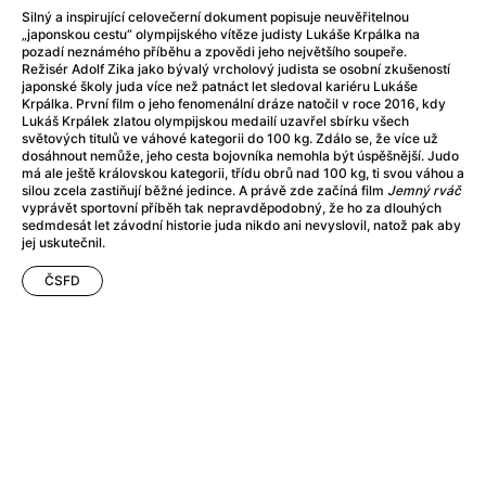
After Party
(2024)
Silný a inspirující celovečerní dokument popisuje neuvěřitelnou
After: Odloučení
(2023)
„japonskou cestu“ olympijského vítěze judisty Lukáše Krpálka na
pozadí neznámého příběhu a zpovědi jeho největšího soupeře.
After: Pouto
(2022)
Režisér Adolf Zika jako bývalý vrcholový judista se osobní zkušeností
Aftersun
(2022)
japonské školy juda více než patnáct let sledoval kariéru Lukáše
Krpálka. První film o jeho fenomenální dráze natočil v roce 2016, kdy
Agent 69 Jensen: Ve znamení štíra
(1977)
Lukáš Krpálek zlatou olympijskou medailí uzavřel sbírku všech
Agent Čuník
(2024)
světových titulů ve váhové kategorii do 100 kg. Zdálo se, že více už
dosáhnout nemůže, jeho cesta bojovníka nemohla být úspěšnější. Judo
Agenti štěstí
(2024)
má ale ještě královskou kategorii, třídu obrů nad 100 kg, ti svou váhou a
Ahoj a díky!
(2025)
silou zcela zastiňují běžné jedince. A právě zde začíná film
Jemný rváč
vyprávět sportovní příběh tak nepravděpodobný, že ho za dlouhých
Air: Zrození legendy
(2023)
sedmdesát let závodní historie juda nikdo ani nevyslovil, natož pak aby
Akce Monaco
(2025)
jej uskutečnil.
Alibi na klíč: Den D
(2023)
ČSFD
Alita: Bojový Anděl
(2019)
Alma a Oskar
(2023)
Alpha
(2025)
Amatér
(2025)
Amélie z Montmartru
(2001)
Amerikánka
(2024)
AMOOSED: losí odysea
(2025)
Anakonda
(2025)