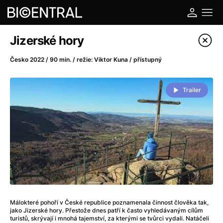
Katalog filmů
Jizerské hory
Filtrovat program
Česko 2022 / 90 min. / režie: Viktor Kuna / přístupný
A
-
Trailer
A do kuchyně!
(2022)
A je to tady zas!
(2026)
A máme, co jsme chtěli
(2023)
A pak přišla láska...
(2022)
Aalto: Architektura emocí
(2020)
ABBA: The Movie - Fan Event
(1977)
Ada
(2021)
Adam Ondra: Posunout hranice
(2022)
Málokteré pohoří v České republice poznamenala činnost člověka tak,
jako Jizerské hory. Přestože dnes patří k často vyhledávaným cílům
Addamsova rodina 2
(2021)
turistů, skrývají i mnohá tajemství, za kterými se tvůrci vydali. Natáčeli