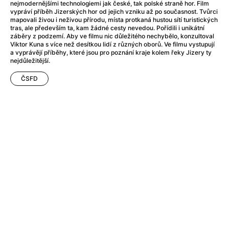
After Party
(2024)
nejmodernějšími technologiemi jak české, tak polské straně hor. Film
vypráví příběh Jizerských hor od jejich vzniku až po současnost. Tvůrci
After: Odloučení
(2023)
mapovali živou i neživou přírodu, místa protkaná hustou sítí turistických
After: Pouto
(2022)
tras, ale především ta, kam žádné cesty nevedou. Pořídili i unikátní
záběry z podzemí. Aby ve filmu nic důležitého nechybělo, konzultoval
Aftersun
(2022)
Viktor Kuna s více než desítkou lidí z různých oborů. Ve filmu vystupují
Agent 69 Jensen: Ve znamení štíra
(1977)
a vyprávějí příběhy, které jsou pro poznání kraje kolem řeky Jizery ty
nejdůležitější.
Agent Čuník
(2024)
Agenti štěstí
(2024)
ČSFD
Ahoj a díky!
(2025)
Air: Zrození legendy
(2023)
Akce Monaco
(2025)
Alibi na klíč: Den D
(2023)
Alita: Bojový Anděl
(2019)
Alma a Oskar
(2023)
Alpha
(2025)
Amatér
(2025)
Amélie z Montmartru
(2001)
Amerikánka
(2024)
AMOOSED: losí odysea
(2025)
Anakonda
(2025)