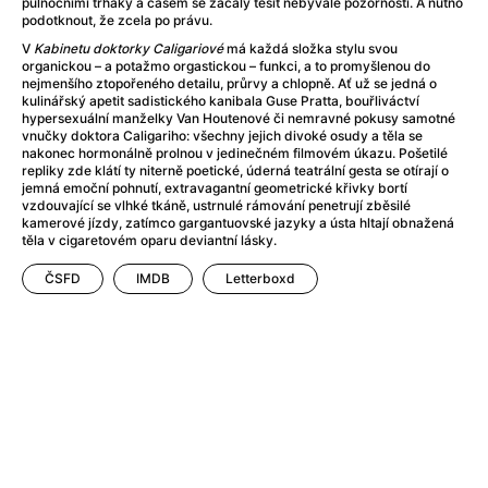
půlnočními trháky a časem se začaly těšit nebývalé pozornosti. A nutno
Anarchisti
(2015)
podotknout, že zcela po právu.
Anatomie pádu
(2023)
V
Kabinetu doktorky Caligariové
má každá složka stylu svou
Anděl Páně
(2005)
organickou – a potažmo orgastickou – funkci, a to promyšlenou do
nejmenšího ztopořeného detailu, průrvy a chlopně. Ať už se jedná o
Anděl Páně 2
(2016)
kulinářský apetit sadistického kanibala Guse Pratta, bouřliváctví
Andělské vejce
(1985)
hypersexuální manželky Van Houtenové či nemravné pokusy samotné
vnučky doktora Caligariho: všechny jejich divoké osudy a těla se
André Rieu's 2025 Maastricht Concert: Waltz the Night Away!
nakonec hormonálně prolnou v jedinečném filmovém úkazu. Pošetilé
Andrea Bocelli 30: Oslava jubilea
(2024)
repliky zde klátí ty niterně poetické, úderná teatrální gesta se otírají o
jemná emoční pohnutí, extravagantní geometrické křivky bortí
Andrea Bocelli: Because I Believe
(2024)
vzdouvající se vlhké tkáně, ustrnulé rámování penetrují zběsilé
Andy Warhol – americký sen
(2023)
kamerové jízdy, zatímco gargantuovské jazyky a ústa hltají obnažená
těla v cigaretovém oparu deviantní lásky.
Aneta
(2024)
Animale
(2024)
ČSFD
IMDB
Letterboxd
Annette
(2021)
Anora
(2024)
Ant-Man a Wasp: Quantumania
(2023)
Antikrist
(2009)
Apokalypsa: Final Cut
(1979)
Aquaman a ztracené království
(2023)
Architekt
(2025)
Architektura ČSSR 58–89
(2024)