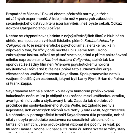
After Party
(2024)
After: Odloučení
(2023)
Propadněte šílenství. Pokud chcete překročit normy, je třeba
After: Pouto
(2022)
odvážných experimentů. A kde jinde než v ponurých zákoutích
Aftersun
(2022)
sexuologického ústavu, která jsou barvitější, než byste čekali. Odkaz
doktora Caligariho znovu ožívá!
Agent 69 Jensen: Ve znamení štíra
(1977)
Nechte se zhypnotizovat jedním z nejvýstřednějších filmů o hlubinách
Agent Čuník
(2024)
chtíče, manipulace a zvrhlosti lidského plémě.
Kabinet doktorky
Agenti štěstí
(2024)
Caligariové
, to je něžné erotické psychodrama, ale také radikální
výpověď o tom, že vždy chtě nechtě ubližujeme tomu, koho
Ahoj a díky!
(2025)
zahrnujeme láskou. Ačkoli se přísně vzato nejedná o přímé pokračování
Air: Zrození legendy
(2023)
milníku expresionismu
Kabinet doktora Caligariho
, stejně tak lze
oponovat, že žádný film není Wienovu psychotickému hororu
Akce Monaco
(2025)
myšlenkově i výtvarně blíže než právě tato audiovizuální orgie
Alibi na klíč: Den D
(2023)
všestranného umělce Stephena Sayadiana. Spolupracovníka natolik
vzájemně odlišných osobností, jakými byli Larry Flynt, Brian de Palma
Alita: Bojový Anděl
(2019)
či Frank Zappa.
Alma a Oskar
(2023)
Sayadianova temná a přitom kousavým humorem prošpikovaná
Alpha
(2025)
halucinační noční můra je chlípně rozkročena mezi uměleckou erotiku,
Amatér
(2025)
avantgardní divadlo a stylizovaný brak. Zapadá tak do dobové
produkce jím spoluvlastněného studia Wolfe, jež zplodilo jedny z
Amélie z Montmartru
(2001)
nejosobitějších erotických výronů své doby (
Café Flesh
,
Nightdreams
).
Amerikánka
(2024)
Ne náhodou v pornografické branži Sayadianova díla propadla, neboť
nikdy nebyla prostoduše postavena na sexuálních aktech, leč na
AMOOSED: losí odysea
(2025)
fantaziích samých. Jeho provokativní vizionářské počiny se však po
Anakonda
(2025)
titulech Davida Lynche, Richarda O'Briena či Johna Waterse záhy staly