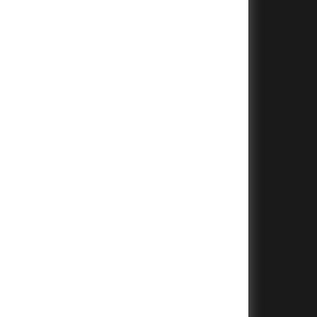
+
+
+
+
+