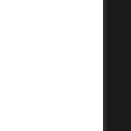
+
+
+
+