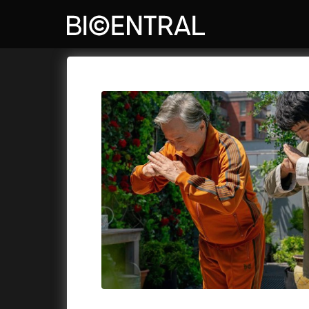
Katalog filmů
Bio Central
Cykly a
A
A do kuchyně!
(2022)
Air: Zro
A je to tady zas!
(2026)
Akce Mo