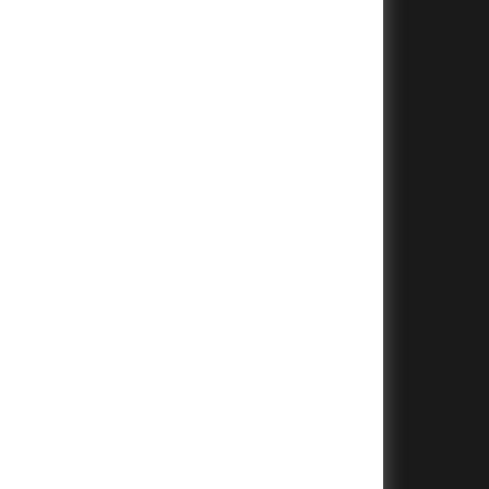
+
+
+
+