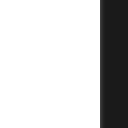
+
+
+
+