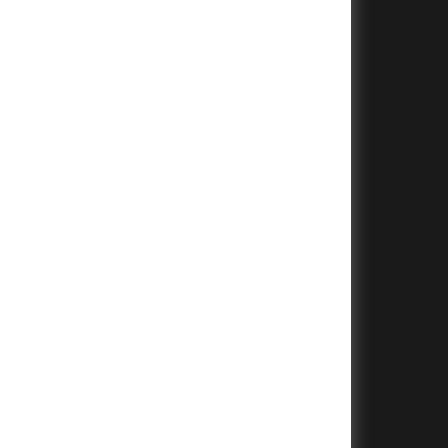
+
+
+
+
+