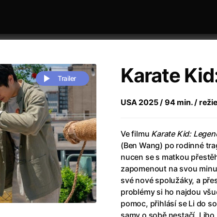
Karate Kid
Trailer
USA 2025 / 94 min. / režie
 festivaly
Řazení dle abecedy
Ve filmu
Karate Kid: Legen
(Ben Wang) po rodinné tra
nucen se s matkou přestěh
zapomenout na svou minul
své nové spolužáky, a pře
problémy si ho najdou všu
zení legendy
(2023)
Andrea Bocelli 30: Oslava jubile
pomoc, přihlásí se Li do s
naco
(2025)
Andrea Bocelli: Because I Believ
samy o sobě nestačí. Liho