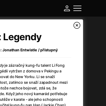
: Legendy
: Jonathan Entwistle / přístupný
dy
je zázračný kung-fu talent Li Fong
gédii vytržen z domova v Pekingu a
ovat do New Yorku. Li se snaží
ost, zatímco se snaží zapadnout mezi
-
stože nechce bojovat, zdá se, že
de. Když jeho nový kamarád potřebuje
a
(2024)
Asterix a Obelix: Říše středu
(2023)
outěže v karate - ale jeho schopnosti
e
(2024)
Asterix: Sídliště bohů
(2015)
 učitel kung-fu pan Han (Jackie Chan)