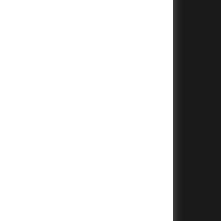
+
+
+
+