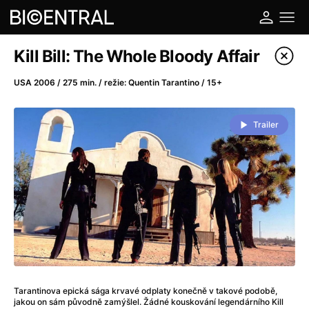
Katalog filmů
Kill Bill: The Whole Bloody Affair
Filtrovat program
USA 2006 / 275 min. / režie: Quentin Tarantino / 15+
A
-
Trailer
A do kuchyně!
(2022)
A je to tady zas!
(2026)
A máme, co jsme chtěli
(2023)
A pak přišla láska...
(2022)
Aalto: Architektura emocí
(2020)
ABBA: The Movie - Fan Event
(1977)
Ada
(2021)
Adam Ondra: Posunout hranice
(2022)
Tarantinova epická sága krvavé odplaty konečně v takové podobě,
Addamsova rodina 2
(2021)
jakou on sám původně zamýšlel. Žádné kouskování legendárního Kill