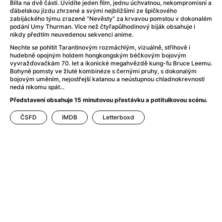
After Party
(2024)
Billa na dvě části. Uvidíte jeden film, jednu úchvatnou, nekompromisní a
ďábelskou jízdu zhrzené a svými nejbližšími ze špičkového
After: Odloučení
(2023)
zabijáckého týmu zrazené "Nevěsty" za krvavou pomstou v dokonalém
After: Pouto
(2022)
podání Umy Thurman. Více než čtyřapůlhodinový biják obsahuje i
nikdy předtím neuvedenou sekvenci anime.
Aftersun
(2022)
Nechte se pohltit Tarantinovým rozmáchlým, vizuálně, střihově i
Agent 69 Jensen: Ve znamení štíra
(1977)
hudebně opojným holdem hongkongským béčkovým bojovým
Agent Čuník
(2024)
vyvražďovačkám 70. let a ikonické megahvězdě kung-fu Bruce Leemu.
Bohyně pomsty ve žluté kombinéze s černými pruhy, s dokonalým
Agenti štěstí
(2024)
bojovým uměním, nejostřejší katanou a neústupnou chladnokrevností
Ahoj a díky!
(2025)
nedá nikomu spát...
Air: Zrození legendy
(2023)
Představení obsahuje 15 minutovou přestávku a potitulkovou scénu.
Akce Monaco
(2025)
ČSFD
IMDB
Letterboxd
Alibi na klíč: Den D
(2023)
Alita: Bojový Anděl
(2019)
Alma a Oskar
(2023)
Alpha
(2025)
Amatér
(2025)
Amélie z Montmartru
(2001)
Amerikánka
(2024)
AMOOSED: losí odysea
(2025)
Anakonda
(2025)