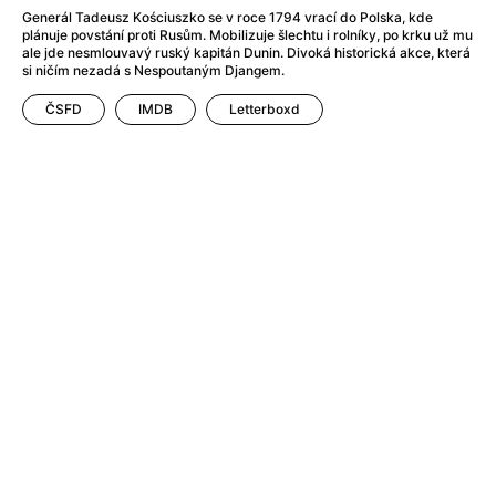
After Party
(2024)
Generál Tadeusz Kościuszko se v roce 1794 vrací do Polska, kde
After: Odloučení
(2023)
plánuje povstání proti Rusům. Mobilizuje šlechtu i rolníky, po krku už mu
ale jde nesmlouvavý ruský kapitán Dunin. Divoká historická akce, která
After: Pouto
(2022)
si ničím nezadá s Nespoutaným Djangem.
Aftersun
(2022)
Agent 69 Jensen: Ve znamení štíra
(1977)
ČSFD
IMDB
Letterboxd
Agent Čuník
(2024)
Agenti štěstí
(2024)
Ahoj a díky!
(2025)
Air: Zrození legendy
(2023)
Akce Monaco
(2025)
Alibi na klíč: Den D
(2023)
Alita: Bojový Anděl
(2019)
Alma a Oskar
(2023)
Alpha
(2025)
Amatér
(2025)
Amélie z Montmartru
(2001)
Amerikánka
(2024)
AMOOSED: losí odysea
(2025)
Anakonda
(2025)