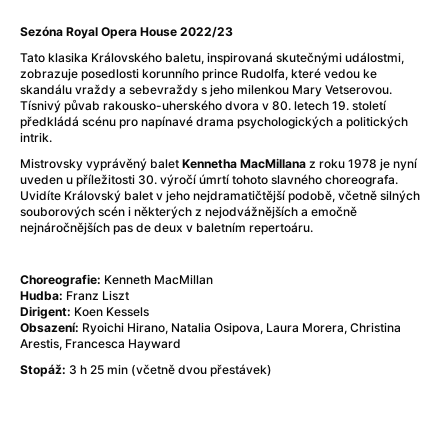
After Party
(2024)
After: Odloučení
(2023)
Sezóna Royal Opera House 2022/23
After: Pouto
(2022)
Tato klasika Královského baletu, inspirovaná skutečnými událostmi,
zobrazuje posedlosti korunního prince Rudolfa, které vedou ke
Aftersun
(2022)
skandálu vraždy a sebevraždy s jeho milenkou Mary Vetserovou.
Agent 69 Jensen: Ve znamení štíra
(1977)
Tísnivý půvab rakousko-uherského dvora v 80. letech 19. století
předkládá scénu pro napínavé drama psychologických a politických
Agent Čuník
(2024)
intrik.
Agenti štěstí
(2024)
Mistrovsky vyprávěný balet
Kennetha MacMillana
z roku 1978 je nyní
Ahoj a díky!
(2025)
uveden u příležitosti 30. výročí úmrtí tohoto slavného choreografa.
Air: Zrození legendy
(2023)
Uvidíte Královský balet v jeho nejdramatičtější podobě, včetně silných
souborových scén i některých z nejodvážnějších a emočně
Akce Monaco
(2025)
nejnáročnějších pas de deux v baletním repertoáru.
Alibi na klíč: Den D
(2023)
Alita: Bojový Anděl
(2019)
Choreografie:
Kenneth MacMillan
Alma a Oskar
(2023)
Hudba:
Franz Liszt
Dirigent:
Koen Kessels
Alpha
(2025)
Obsazení:
Ryoichi Hirano, Natalia Osipova, Laura Morera, Christina
Amatér
(2025)
Arestis, Francesca Hayward
Amélie z Montmartru
(2001)
Stopáž:
3 h 25 min (včetně dvou přestávek)
Amerikánka
(2024)
AMOOSED: losí odysea
(2025)
Anakonda
(2025)