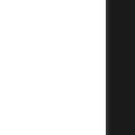
+
+
+
+