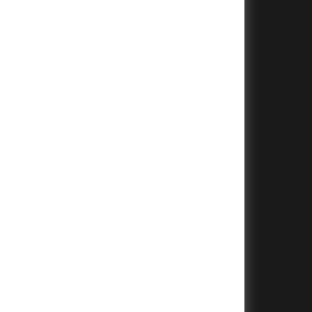
+
+
+
+