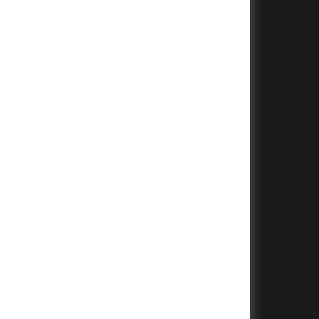
+
+
+
+